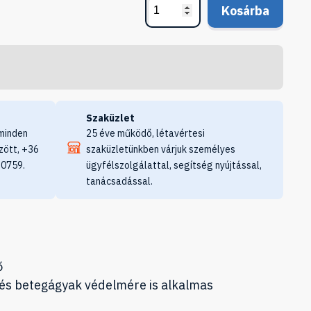
Kosárba
Szaküzlet
minden
25 éve működő, létavértesi
zött, +36
szaküzletünkben várjuk személyes
 0759.
ügyfélszolgálattal, segítség nyújtással,
tanácsadással.
ő
 és betegágyak védelmére is alkalmas