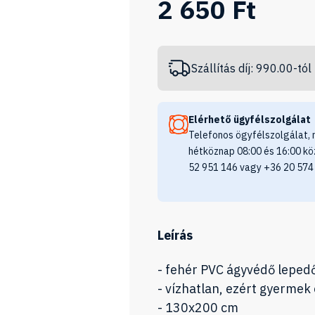
2 650 Ft
Szállítás díj: 990.00-tól
Elérhető ügyfélszolgálat
Telefonos ögyfélszolgálat, 
hétköznap 08:00 és 16:00 kö
52 951 146 vagy +36 20 574
Leírás
- fehér PVC ágyvédő leped
- vízhatlan, ezért gyermek
- 130x200 cm