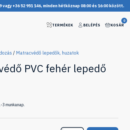
9 vagy +36 52 951 146, minden hétköznap 08:00 és 16:00 között.
0
TERMÉKEK
BELÉPÉS
KOSÁR
ndozás
/
Matracvédő lepedők, huzatok
yvédő PVC fehér lepedő
 1-3 munkanap.