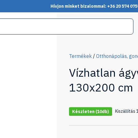
Hívjon minket bizalommal: +36 20 574 075
Termékek
/
Otthonápolás, go
Vízhatlan ág
130x200 cm
Kiszállítás
Készleten
(10db)