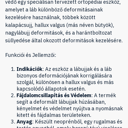
védő egy speciálisan tervezett ortopédiai eszköz,
amelyet a láb különböző deformitásainak
kezelésére használnak, többek között
kalapácsujj, hallux valgus (más néven bütyök),
nagylábujj deformitások, és a harántboltozat
süllyedése által okozott deformitások kezelésére.
Funkciói és Jellemzői:
Indikációk
: Az eszköz a lábujjak és a láb
bizonyos deformációjának korrigálására
szolgál, különösen a hallux valgus és más
kapcsolódó állapotok esetén.
Fájdalomcsillapítás és Védelem
: A termék
segít a deformált lábujjak húzásában,
kényelmet és védelmet nyújtva a nyomásnak
kitett és fájdalmas területeken.
Anyag
: Készült neoprénből, egy rugalmas és