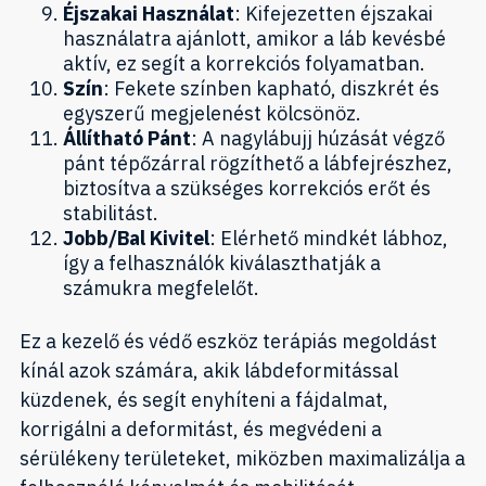
Éjszakai Használat
: Kifejezetten éjszakai
használatra ajánlott, amikor a láb kevésbé
aktív, ez segít a korrekciós folyamatban.
Szín
: Fekete színben kapható, diszkrét és
egyszerű megjelenést kölcsönöz.
Állítható Pánt
: A nagylábujj húzását végző
pánt tépőzárral rögzíthető a lábfejrészhez,
biztosítva a szükséges korrekciós erőt és
stabilitást.
Jobb/Bal Kivitel
: Elérhető mindkét lábhoz,
így a felhasználók kiválaszthatják a
számukra megfelelőt.
Ez a kezelő és védő eszköz terápiás megoldást
kínál azok számára, akik lábdeformitással
küzdenek, és segít enyhíteni a fájdalmat,
korrigálni a deformitást, és megvédeni a
sérülékeny területeket, miközben maximalizálja a