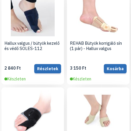
Hallux valgus / bütyök kezelő
REHAB Bütyök korrigáló sín
és védő SOLES-112
(1 pár) - Hallux valgus
2 840 Ft
3 150 Ft
Részletek
Kosárba
Készleten
Készleten