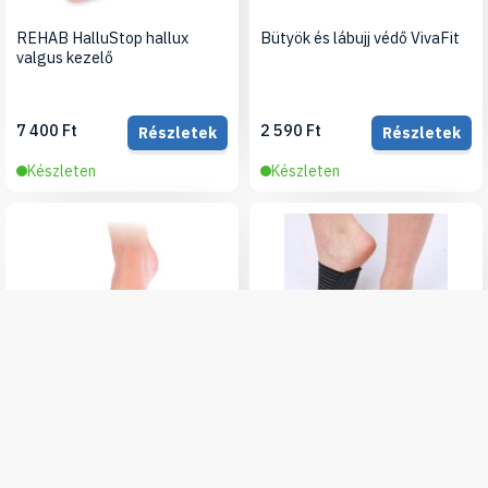
REHAB HalluStop hallux
Bütyök és lábujj védő VivaFit
valgus kezelő
7 400 Ft
2 590 Ft
Részletek
Részletek
Készleten
Készleten
QMED Hallux Valgus védő
Vivafit harántemelő