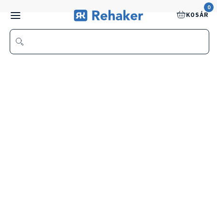
0
KOSÁR