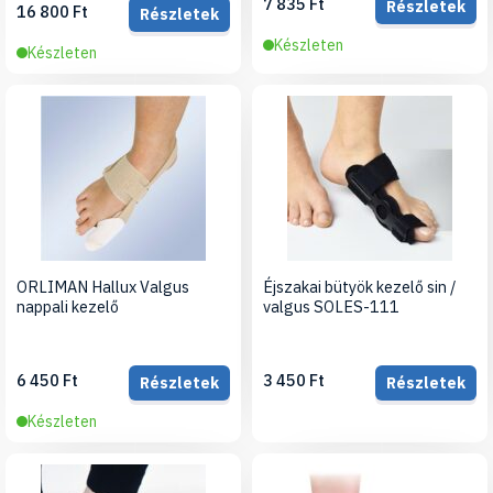
7 835 Ft
Részletek
16 800 Ft
Részletek
Készleten
Készleten
ORLIMAN Hallux Valgus
Éjszakai bütyök kezelő sin /
nappali kezelő
valgus SOLES-111
6 450 Ft
3 450 Ft
Részletek
Részletek
Készleten