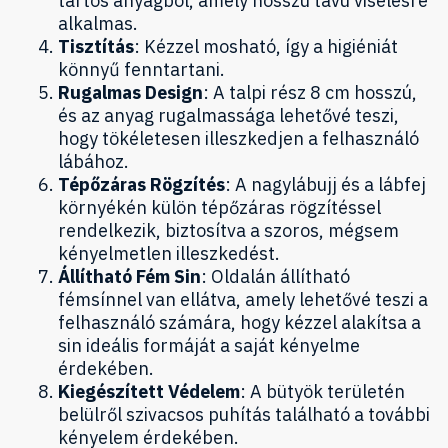
tartós anyagból, amely hosszú távú viselésre
alkalmas.
Tisztítás
: Kézzel mosható, így a higiéniát
könnyű fenntartani.
Rugalmas Design
: A talpi rész 8 cm hosszú,
és az anyag rugalmassága lehetővé teszi,
hogy tökéletesen illeszkedjen a felhasználó
lábához.
Tépőzáras Rögzítés
: A nagylábujj és a lábfej
környékén külön tépőzáras rögzítéssel
rendelkezik, biztosítva a szoros, mégsem
kényelmetlen illeszkedést.
Állítható Fém Sin
: Oldalán állítható
fémsínnel van ellátva, amely lehetővé teszi a
felhasználó számára, hogy kézzel alakítsa a
sin ideális formáját a saját kényelme
érdekében.
Kiegészített Védelem
: A bütyök területén
belülről szivacsos puhítás található a további
kényelem érdekében.