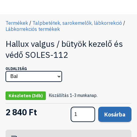
Termékek
/
Talpbetétek, sarokemelők, lábkorrekció
/
Lábkorrekciós termékek
Hallux valgus / bütyök kezelő és
védő SOLES-112
OLDALISÁG
Kiszállítás 1-3 munkanap.
Készleten
(3db)
2 840 Ft
Kosárba