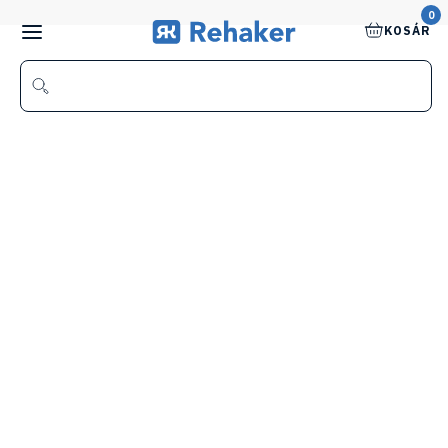
0
KOSÁR