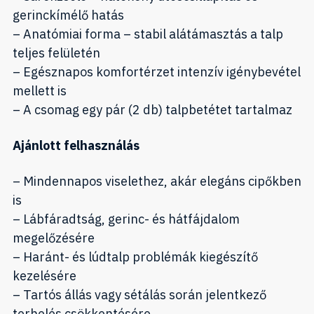
gerinckímélő hatás
– Anatómiai forma – stabil alátámasztás a talp
teljes felületén
– Egésznapos komfortérzet intenzív igénybevétel
mellett is
– A csomag egy pár (2 db) talpbetétet tartalmaz
Ajánlott felhasználás
– Mindennapos viselethez, akár elegáns cipőkben
is
– Lábfáradtság, gerinc- és hátfájdalom
megelőzésére
– Haránt- és lúdtalp problémák kiegészítő
kezelésére
– Tartós állás vagy sétálás során jelentkező
terhelés csökkentésére