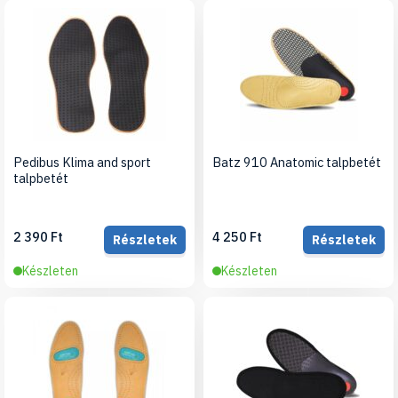
Pedibus Klima and sport
Batz 910 Anatomic talpbetét
talpbetét
2 390 Ft
4 250 Ft
Részletek
Részletek
Készleten
Készleten