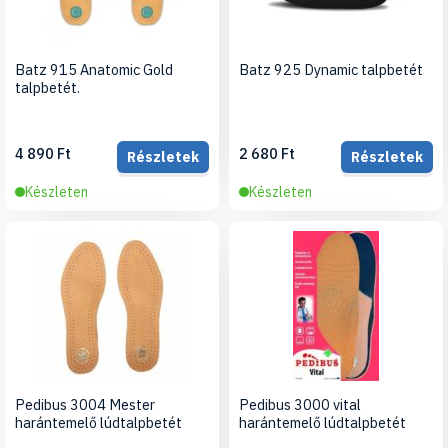
Batz 915 Anatomic Gold
Batz 925 Dynamic talpbetét
talpbetét.
4 890 Ft
2 680 Ft
Részletek
Részletek
Készleten
Készleten
Pedibus 3004 Mester
Pedibus 3000 vital
harántemelő lúdtalpbetét
harántemelő lúdtalpbetét