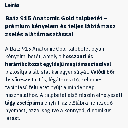
Leírás
Batz 915 Anatomic Gold talpbetét –
prémium kényelem és teljes lábtámasz
zselés alátámasztással
A Batz 915 Anatomic Gold talpbetét olyan
kényelmi betét, amely a
hosszanti és
harántboltozat egyidejű megtámasztásával
biztosítja a láb statikai egyensúlyát.
Valódi bőr
felsőrésze
tartós, légáteresztő, kellemes
tapintású felületet nyújt a mindennapi
használathoz. A talpbetét első részén elhelyezett
lágy zselépárna
enyhíti az előlábra nehezedő
nyomást, ezzel segítve a könnyed, dinamikus
járást.