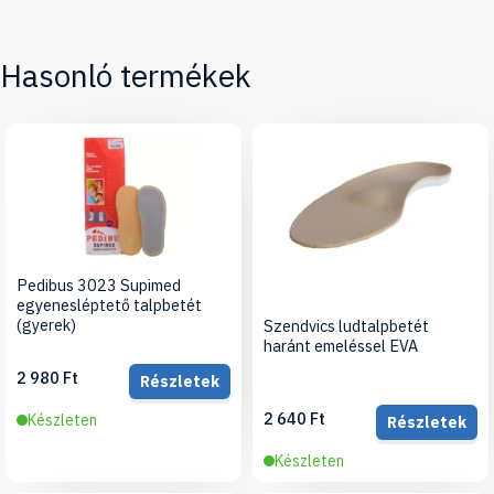
Hasonló termékek
Pedibus 3023 Supimed
egyenesléptető talpbetét
(gyerek)
Szendvics ludtalpbetét
haránt emeléssel EVA
2 980 Ft
Részletek
2 640 Ft
Készleten
Részletek
Készleten