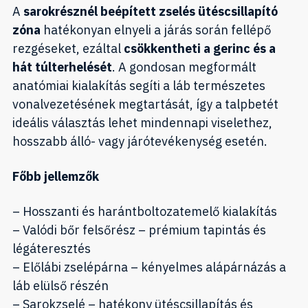
A
sarokrésznél beépített zselés ütéscsillapító
zóna
hatékonyan elnyeli a járás során fellépő
rezgéseket, ezáltal
csökkentheti a gerinc és a
hát túlterhelését
. A gondosan megformált
anatómiai kialakítás segíti a láb természetes
vonalvezetésének megtartását, így a talpbetét
ideális választás lehet mindennapi viselethez,
hosszabb álló- vagy járótevékenység esetén.
Főbb jellemzők
– Hosszanti és harántboltozatemelő kialakítás
– Valódi bőr felsőrész – prémium tapintás és
légáteresztés
– Előlábi zselépárna – kényelmes alápárnázás a
láb elülső részén
– Sarokzselé – hatékony ütéscsillapítás és