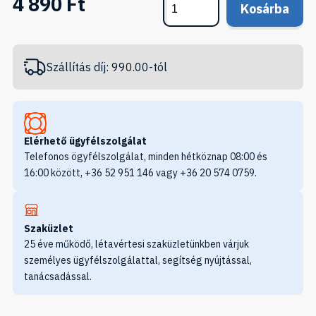
4 890 Ft
Kosárba
Szállítás díj: 990.00-tól
Elérhető ügyfélszolgálat
Telefonos ögyfélszolgálat, minden hétköznap 08:00 és
16:00 között, +36 52 951 146 vagy +36 20 574 0759.
Szaküzlet
25 éve működő, létavértesi szaküzletünkben várjuk
személyes ügyfélszolgálattal, segítség nyújtással,
tanácsadással.