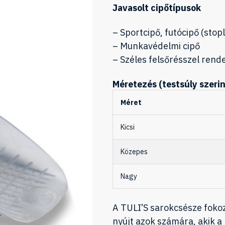
Javasolt cipőtípusok
– Sportcipő, futócipő (stopl
– Munkavédelmi cipő
– Széles felsőrésszel rend
Méretezés (testsúly szerin
Méret
Kicsi
Közepes
Nagy
A TULI’S sarokcsésze fokoz
nyújt azok számára, akik a