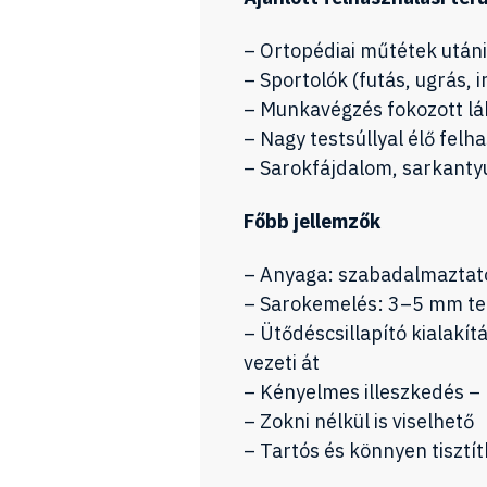
– Ortopédiai műtétek utáni 
– Sportolók (futás, ugrás, 
– Munkavégzés fokozott lá
– Nagy testsúllyal élő fel
– Sarokfájdalom, sarkantyú
Főbb jellemzők
– Anyaga: szabadalmaztatot
– Sarokemelés: 3–5 mm ter
– Ütődéscsillapító kialakít
vezeti át
– Kényelmes illeszkedés –
– Zokni nélkül is viselhető
– Tartós és könnyen tisztí