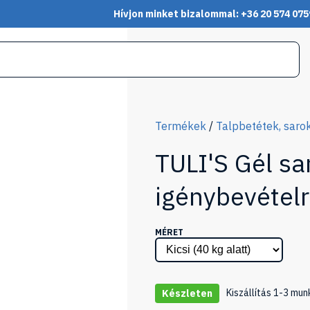
Hívjon minket bizalommal: +36 20 574 075
Termékek
/
Talpbetétek, saro
TULI'S Gél sa
igénybevétel
MÉRET
Kiszállítás 1-3 mun
Készleten