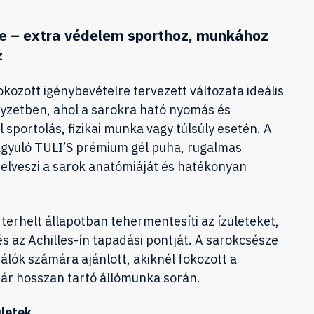
e – extra védelem sporthoz, munkához
z
kozott igénybevételre tervezett változata ideális
lyzetben, ahol a sarokra ható nyomás és
 sportolás, fizikai munka vagy túlsúly esetén. A
ágyuló TULI’S prémium gél puha, rugalmas
elveszi a sarok anatómiáját és hatékonyan
erhelt állapotban tehermentesíti az ízületeket,
s az Achilles-ín tapadási pontját. A sarokcsésze
álók számára ajánlott, akiknél fokozott a
kár hosszan tartó állómunka során.
ületek