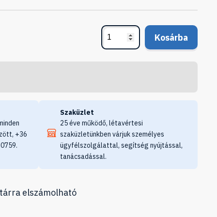
Kosárba
Szaküzlet
minden
25 éve működő, létavértesi
zött, +36
szaküzletünkben várjuk személyes
 0759.
ügyfélszolgálattal, segítség nyújtással,
tanácsadással.
tárra elszámolható