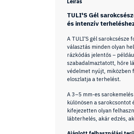
Leírás
TULI'S Gél sarokcsész
és intenzív terheléshe
A TULI'S gél sarokcsésze fo
választás minden olyan he
rázkódás jelentős – például
szabadalmaztatott, hőre l
védelmet nyújt, miközben f
eloszlatja a terhelést.
A 3–5 mm-es sarokemelés t
különösen a sarokcsontot é
kifejezetten olyan felhaszn
lábterhelés, akár edzés, a
Ajánlott felhasználási ter