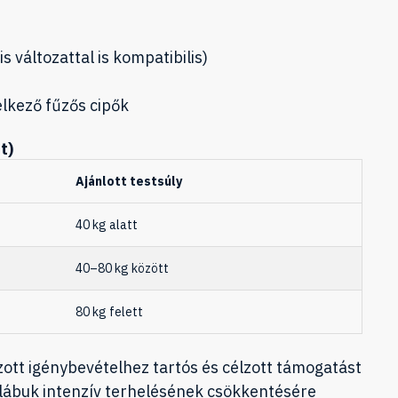
is változattal is kompatibilis)
elkező fűzős cipők
t)
Ajánlott testsúly
40 kg alatt
40–80 kg között
80 kg felett
ott igénybevételhez tartós és célzott támogatást
 lábuk intenzív terhelésének csökkentésére