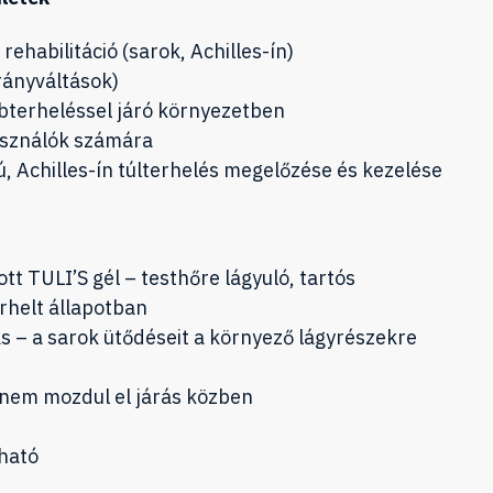
rehabilitáció (sarok, Achilles-ín)
irányváltások)
bterheléssel járó környezetben
használók számára
, Achilles-ín túlterhelés megelőzése és kezelése
t TULI’S gél – testhőre lágyuló, tartós
helt állapotban
ás – a sarok ütődéseit a környező lágyrészekre
 nem mozdul el járás közben
tható