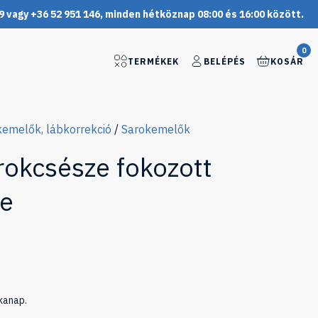
9 vagy +36 52 951 146, minden hétköznap 08:00 és 16:00 között.
0
TERMÉKEK
BELÉPÉS
KOSÁR
kemelők, lábkorrekció
/
Sarokemelők
rokcsésze fokozott
re
kanap.