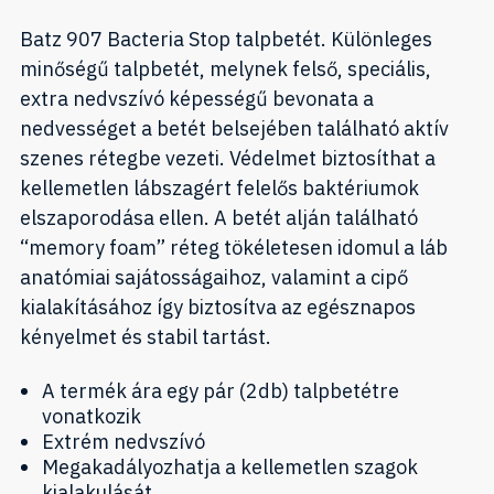
Batz 907 Bacteria Stop talpbetét. Különleges
minőségű talpbetét, melynek felső, speciális,
extra nedvszívó képességű bevonata a
nedvességet a betét belsejében található aktív
szenes rétegbe vezeti. Védelmet biztosíthat a
kellemetlen lábszagért felelős baktériumok
elszaporodása ellen. A betét alján található
“memory foam” réteg tökéletesen idomul a láb
anatómiai sajátosságaihoz, valamint a cipő
kialakításához így biztosítva az egésznapos
kényelmet és stabil tartást.
A termék ára egy pár (2db) talpbetétre
vonatkozik
Extrém nedvszívó
Megakadályozhatja a kellemetlen szagok
kialakulását