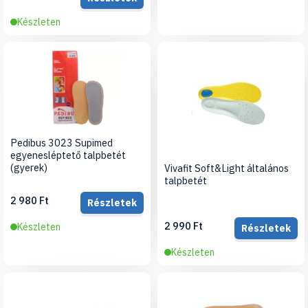
Készleten
Pedibus 3023 Supimed
egyenesléptető talpbetét
(gyerek)
Vivafit Soft&Light általános
talpbetét
2 980 Ft
Részletek
2 990 Ft
Készleten
Részletek
Készleten