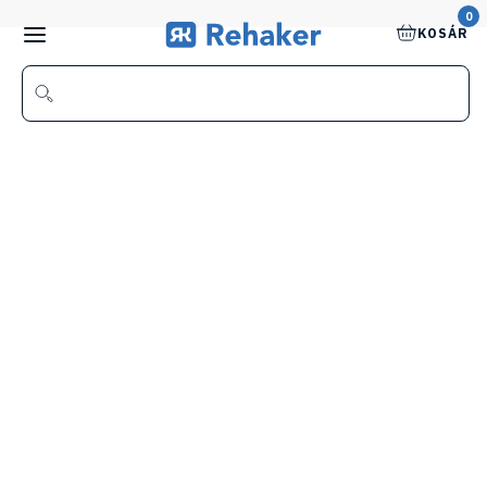
0
KOSÁR