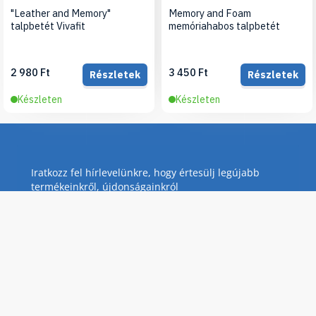
"Leather and Memory"
Memory and Foam
talpbetét Vivafit
memóriahabos talpbetét
2 980 Ft
3 450 Ft
Részletek
Részletek
Készleten
Készleten
Iratkozz fel hírlevelünkre, hogy értesülj legújabb
termékeinkről, újdonságainkról
Feliratkozás