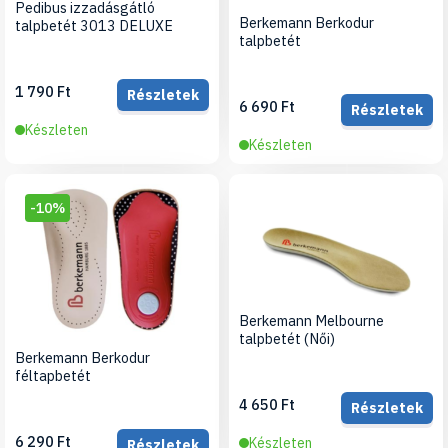
Pedibus izzadásgátló
Berkemann Berkodur
talpbetét 3013 DELUXE
talpbetét
1 790 Ft
Részletek
6 690 Ft
Részletek
Készleten
Készleten
-10%
Berkemann Melbourne
talpbetét (Női)
Berkemann Berkodur
féltapbetét
4 650 Ft
Részletek
6 290 Ft
Készleten
Részletek