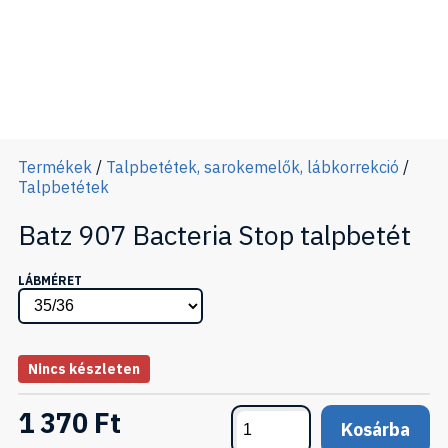
Termékek
/
Talpbetétek, sarokemelők, lábkorrekció
/
Talpbetétek
Batz 907 Bacteria Stop talpbetét
LÁBMÉRET
Nincs készleten
1 370 Ft
Kosárba