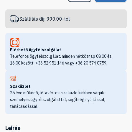
Szállítás díj: 990.00-tól
Elérhető ügyfélszolgálat
Telefonos ögyfélszolgálat, minden hétköznap 08:00 és
16:00 között, +36 52 951 146 vagy +36 20 574 0759.
Szaküzlet
25 éve működő, létavértesi szaküzletünkben várjuk
személyes ügyfélszolgálattal, segítség nyújtással,
tanácsadással.
Leírás