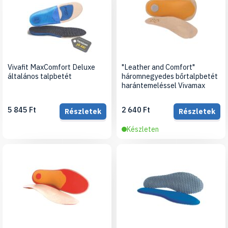
Vivafit MaxComfort Deluxe
"Leather and Comfort"
általános talpbetét
háromnegyedes bőrtalpbetét
harántemeléssel Vivamax
5 845 Ft
2 640 Ft
Részletek
Részletek
Készleten