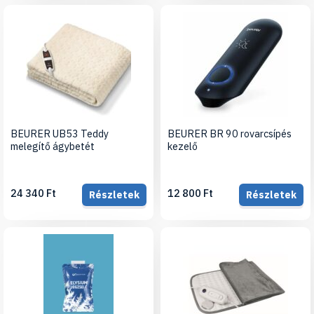
BEURER UB53 Teddy
BEURER BR 90 rovarcsípés
melegítő ágybetét
kezelő
24 340 Ft
12 800 Ft
Részletek
Részletek