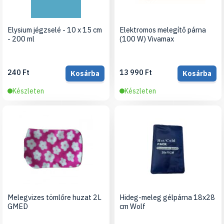
Elysium jégzselé - 10 x 15 cm
Elektromos melegítő párna
- 200 ml
(100 W) Vivamax
240 Ft
13 990 Ft
Kosárba
Kosárba
Készleten
Készleten
Melegvizes tömlőre huzat 2L
Hideg-meleg gélpárna 18x28
GMED
cm Wolf