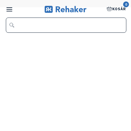
0
KOSÁR