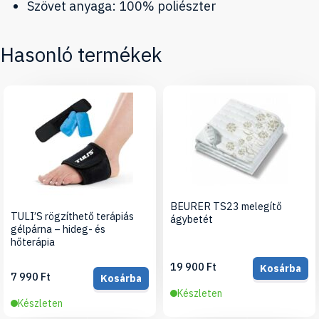
Szövet anyaga: 100% poliészter
Hasonló termékek
BEURER TS23 melegítő
TULI’S rögzíthető terápiás
ágybetét
gélpárna – hideg- és
hőterápia
19 900 Ft
Kosárba
7 990 Ft
Kosárba
Készleten
Készleten