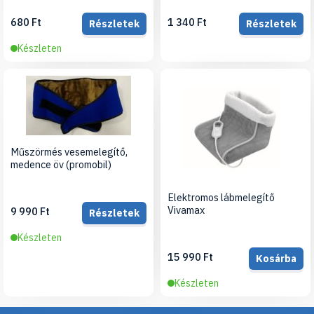
680 Ft
1 340 Ft
Részletek
Részletek
Készleten
Műszörmés vesemelegítő,
medence öv (promobil)
Elektromos lábmelegítő
Vivamax
9 990 Ft
Részletek
Készleten
15 990 Ft
Kosárba
Készleten