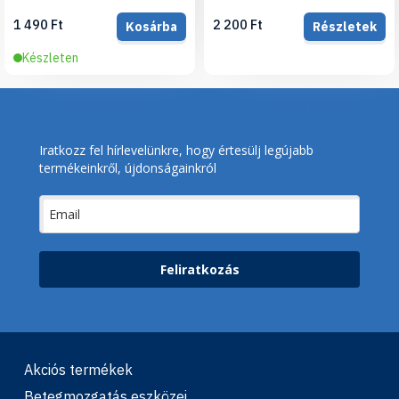
1 490 Ft
2 200 Ft
Kosárba
Részletek
Készleten
Iratkozz fel hírlevelünkre, hogy értesülj legújabb
termékeinkről, újdonságainkról
Feliratkozás
Akciós termékek
Betegmozgatás eszközei