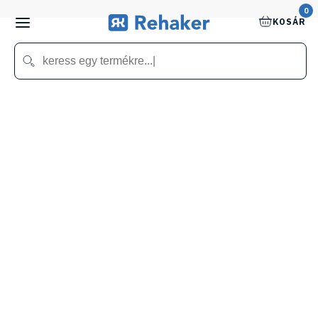
0
KOSÁR