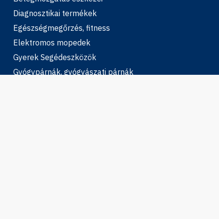
Diagnosztikai termékek
Egészségmegőrzés, fitness
Elektromos mopedek
Gyerek Segédeszközök
Gyógypárnák, gyógyászati párnák
Higiéniás eszközök
Ízületi rögzítők
Járást segítő eszközök
Kerekesszékek
Kompressziós harisnyák
Otthonápolás, gondozás
Talpbetétek, sarokemelők, lábkorrekció
Terápiás eszközök