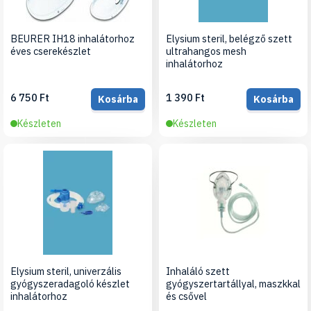
BEURER IH18 inhalátorhoz
Elysium steril, belégző szett
éves cserekészlet
ultrahangos mesh
inhalátorhoz
6 750 Ft
1 390 Ft
Kosárba
Kosárba
Készleten
Készleten
Elysium steril, univerzális
Inhaláló szett
gyógyszeradagoló készlet
gyógyszertartállyal, maszkkal
inhalátorhoz
és csővel