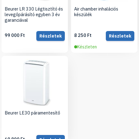
Beurer LR 330 Légtisztító és
Air chamber inhalációs
levegőpárásító egyben 3 év
készülék
garanciával
99 000 Ft
8 250 Ft
Részletek
Részletek
Készleten
Beurer LE30 páramentesítő