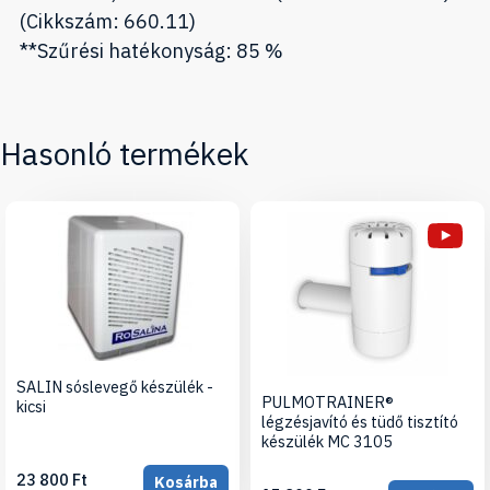
(Cikkszám: 660.11)
**Szűrési hatékonyság: 85 %
Hasonló termékek
SALIN sóslevegő készülék -
PULMOTRAINER®
kicsi
légzésjavító és tüdő tisztító
készülék MC 3105
23 800 Ft
Kosárba