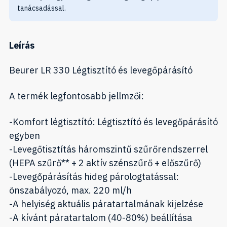
tanácsadással.
Leírás
Beurer LR 330 Légtisztító és levegőpárásító
A termék legfontosabb jellmzői:
-Komfort légtisztító: Légtisztító és levegőpárásító
egyben
-Levegőtisztítás háromszintű szűrőrendszerrel
(HEPA szűrő** + 2 aktív szénszűrő + előszűrő)
-Levegőpárásítás hideg párologtatással:
önszabályozó, max. 220 ml/h
-A helyiség aktuális páratartalmának kijelzése
-A kívánt páratartalom (40-80%) beállítása