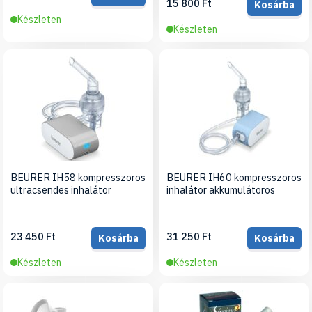
15 800 Ft
Kosárba
Készleten
Készleten
BEURER IH58 kompresszoros
BEURER IH60 kompresszoros
ultracsendes inhalátor
inhalátor akkumulátoros
23 450 Ft
31 250 Ft
Kosárba
Kosárba
Készleten
Készleten