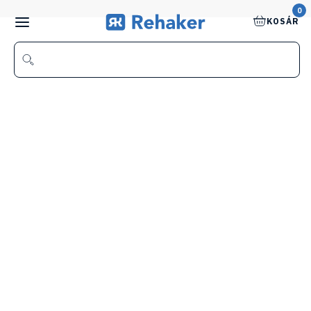
0
KOSÁR