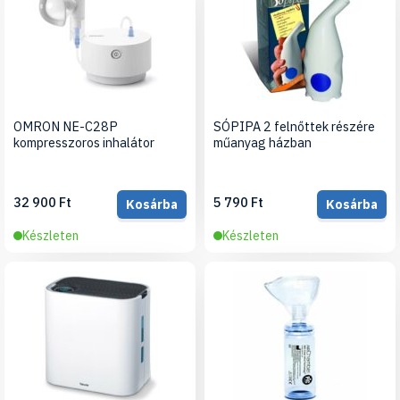
OMRON NE-C28P
SÓPIPA 2 felnőttek részére
kompresszoros inhalátor
műanyag házban
32 900 Ft
5 790 Ft
Kosárba
Kosárba
Készleten
Készleten