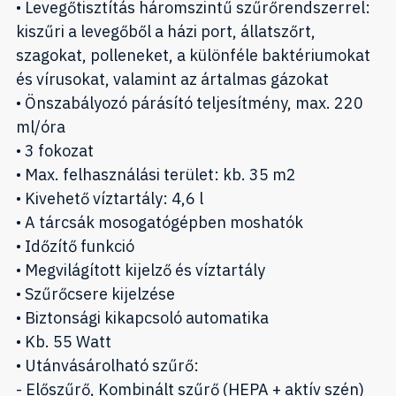
• Levegőtisztítás háromszintű szűrőrendszerrel:
kiszűri a levegőből a házi port, állatszőrt,
szagokat, polleneket, a különféle baktériumokat
és vírusokat, valamint az ártalmas gázokat
• Önszabályozó párásító teljesítmény, max. 220
ml/óra
• 3 fokozat
• Max. felhasználási terület: kb. 35 m2
• Kivehető víztartály: 4,6 l
• A tárcsák mosogatógépben moshatók
• Időzítő funkció
• Megvilágított kijelző és víztartály
• Szűrőcsere kijelzése
• Biztonsági kikapcsoló automatika
• Kb. 55 Watt
• Utánvásárolható szűrő:
- Előszűrő, Kombinált szűrő (HEPA + aktív szén)