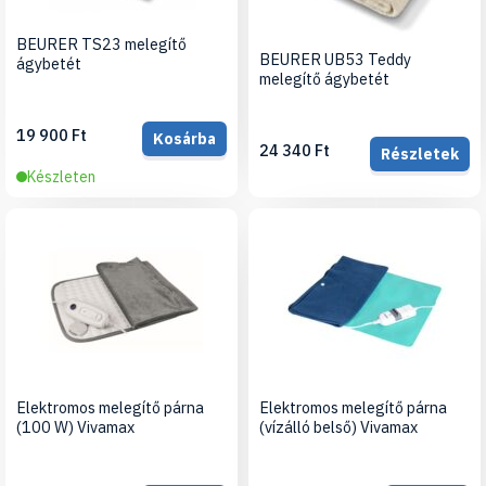
BEURER TS23 melegítő
BEURER UB53 Teddy
ágybetét
melegítő ágybetét
19 900 Ft
Kosárba
24 340 Ft
Részletek
Készleten
Elektromos melegítő párna
Elektromos melegítő párna
(100 W) Vivamax
(vízálló belső) Vivamax