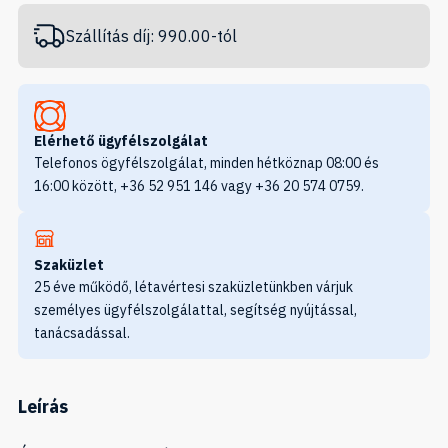
Szállítás díj: 990.00-tól
Elérhető ügyfélszolgálat
Telefonos ögyfélszolgálat, minden hétköznap 08:00 és
16:00 között, +36 52 951 146 vagy +36 20 574 0759.
Szaküzlet
25 éve működő, létavértesi szaküzletünkben várjuk
személyes ügyfélszolgálattal, segítség nyújtással,
tanácsadással.
Leírás