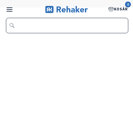
0
KOSÁR