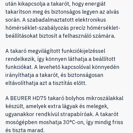
után kikapcsolja a takarót, hogy energiát
takarítson meg és biztonságos legyen az alvás
során. A szabadalmaztatott elektronikus
hőmérséklet-szabályozás precíz hőmérséklet-
beállításokat biztosít a felhasználó számára.
A takaró megvilágított funkciókijelzéssel
rendelkezik, így könnyen láthatja a beállított
funkciókat. A levehető kapcsolóval könnyedén
irányíthatja a takarót, és biztonságosan
eltávolíthatja azt a tisztítás előtt.
A BEURER HD75 takaró bolyhos mikroszálakkal
készült, amelyek extra lágyak és melegek,
ugyanakkor rendkívül strapabíróak. A takarót
mosógépben moshatja 30°C-on, így mindig friss
és tiszta marad.