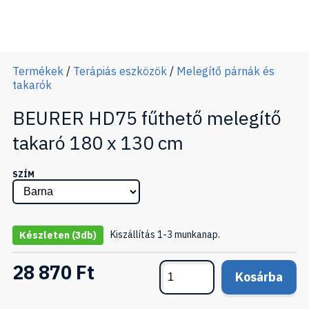
Termékek
/
Terápiás eszközök
/
Melegítő párnák és
takarók
BEURER HD75 fűthető melegítő
takaró 180 x 130 cm
SZÍM
Kiszállítás 1-3 munkanap.
Készleten
(3db)
28 870 Ft
Kosárba