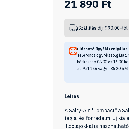
21 890 Ft
Szállítás díj: 990.00-tól
Elérhető ügyfélszolgálat
Telefonos ögyfélszolgálat, 
hétköznap 08:00 és 16:00 kö
52 951 146 vagy +36 20 574
Leírás
A Salty-Air "Compact" a Sa
tagja, és forradalmi új ki
illóolajokkal is használható