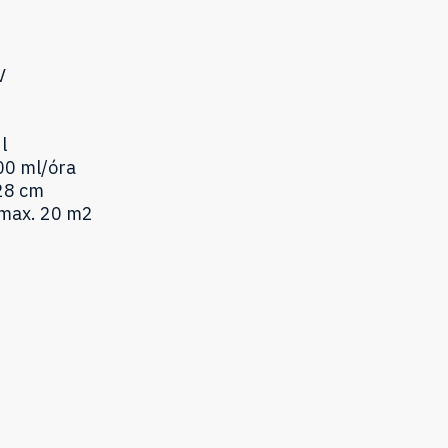
V
l
00 ml/óra
28 cm
 max. 20 m2