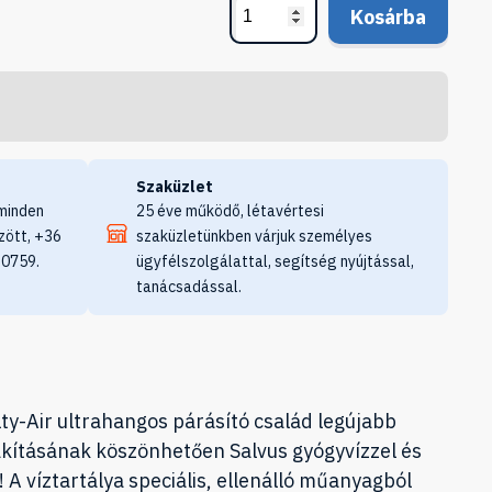
Kosárba
Szaküzlet
minden
25 éve működő, létavértesi
zött, +36
szaküzletünkben várjuk személyes
 0759.
ügyfélszolgálattal, segítség nyújtással,
tanácsadással.
lty-Air ultrahangos párásító család legújabb
alakításának köszönhetően Salvus gyógyvízzel és
! A víztartálya speciális, ellenálló műanyagból