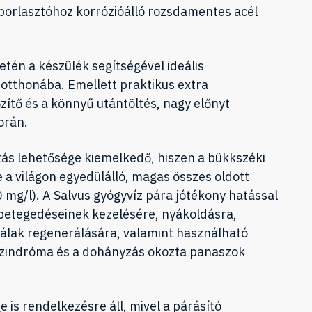
 porlasztóhoz korrózióálló rozsdamentes acél
tén a készülék segítségével ideális
otthonába. Emellett praktikus extra
zítő és a könnyű utántöltés, nagy előnyt
orán.
tás lehetősége kiemelkedő, hiszen a bükkszéki
e a világon egyedülálló, magas összes oldott
mg/l). A Salvus gyógyvíz pára jótékony hatással
betegedéseinek kezelésére, nyákoldásra,
álak regenerálására, valamint használható
szindróma és a dohányzás okozta panaszok
 is rendelkezésre áll, mivel a párásító