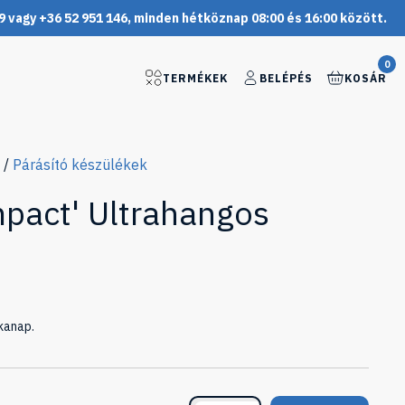
9 vagy +36 52 951 146, minden hétköznap 08:00 és 16:00 között.
0
TERMÉKEK
BELÉPÉS
KOSÁR
/
Párásító készülékek
mpact' Ultrahangos
kanap.