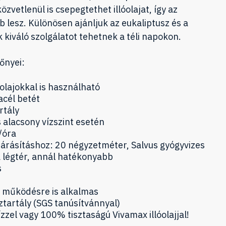
özvetlenül is csepegtethet illóolajat, így az
 lesz. Különösen ajánljuk az eukaliptusz és a
k kiváló szolgálatot tehetnek a téli napokon.
őnyei:
óolajokkal is használható
acél betét
rtály
 alacsony vízszint esetén
/óra
párásításhoz: 20 négyzetméter, Salvus gyógyvizes
a légtér, annál hatékonyabb
s
 működésre is alkalmas
íztartály (SGS tanúsítvánnyal)
zzel vagy 100% tisztaságú Vivamax illóolajjal!