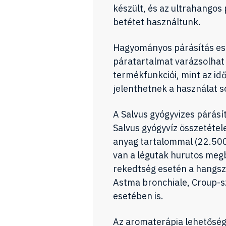
készült, és az ultrahangos
betétet használtunk.
Hagyományos párásítás ese
páratartalmat varázsolhat 
termékfunkciói, mint az idő
jelenthetnek a használat s
A Salvus gyógyvizes párásí
Salvus gyógyvíz összetétel
anyag tartalommal (22.500 
van a légutak hurutos meg
rekedtség esetén a hangsz
Astma bronchiale, Croup-
esetében is.
Az aromaterápia lehetősége