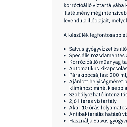
korrózióálló víztartályába k
illatélmény még intenzívebb
levendula illóolajait, melye
A készülék legfontosabb el
Salvus gyógyvízzel és ill
Speciális rozsdamentes 
Korrózióálló műanyag ta
Automatikus kikapcsolás
Párakibocsájtás: 200 ml
Ajánlott helyiségméret 
klímához: minél kisebb 
Szabályozható intenzitá
2,6 literes víztartály
Akár 10 órás folyamatos
Antibakteriális hatású v
Használja Salvus gyógyví