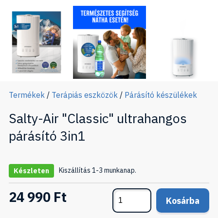
Termékek
/
Terápiás eszközök
/
Párásító készülékek
Salty-Air "Classic" ultrahangos
párásító 3in1
Kiszállítás 1-3 munkanap.
Készleten
24 990 Ft
Kosárba