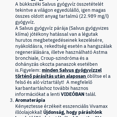
A bükkszéki Salvus gyógyvíz összetételét
tekintve a világon egyedülálló, igen magas
összes oldott anyag tartalmú (22.989 mg/l)
gyógyvíz.
A Salvus gyógyvíz párája (Salvus gyógyvizes
klíma) jótékony hatással van a légutak
hurutos megbetegedéseinek kezelésére,
nyákoldásra, rekedtség esetén a hangszálak
regenerálására, illetve használható Astma
bronchiale, Croup-szindróma és a
dohányzás okozta panaszok esetében
is.Figyelem:
minden Salvus gyógyvízzel
történő párásítás után alaposan
öblítse el a
felső és aló víztartályt! A megfelelő
karbantartáshoz további hasznos
információkat a lenti
VIDEÓBAN
talál.
Aromaterápia
Kényeztesse érzékeit esszenciális Vivamax
illóolajokkal!
Újdonság, hogy párásítónk