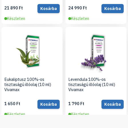
21 890 Ft
24 990 Ft
Kosárba
Kosárba
Készleten
Készleten
Eukaliptusz 100%-os
Levendula 100%-os
tisztaságú illóolaj (10 ml)
tisztaságú illóolaj (10 ml)
Vivamax
Vivamax
1 650 Ft
1 790 Ft
Kosárba
Kosárba
Készleten
Készleten