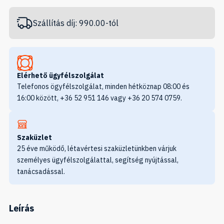
Szállítás díj: 990.00-tól
Elérhető ügyfélszolgálat
Telefonos ögyfélszolgálat, minden hétköznap 08:00 és
16:00 között, +36 52 951 146 vagy +36 20 574 0759.
Szaküzlet
25 éve működő, létavértesi szaküzletünkben várjuk
személyes ügyfélszolgálattal, segítség nyújtással,
tanácsadással.
Leírás