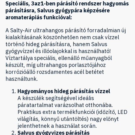
Speciális, 3az1-ben párásító rendszer hagyomás
párásításra, Salvus gyógypára képzésére
aromaterápiás funkcióval:
A Salty-Air ultrahangos párásító forradalmian új
kialakításának köszönhetően nem csak vízzel
történő hideg párásításra, hanem Salvus
gyógyvízzel és illóolajokkal is használható!
Víztartálya speciális, ellenálló műanyagból
készült, míg ultrahangos porlasztójához
korrózióálló rozsdamentes acél betétet
használtunk.
Hagyományos hideg párásítás vízzel
A készülék segítségével ideális
páratartalmat varázsolhat otthonába.
Praktikus extra termékfunkciói (időzítő, LED
világítás, könnyű utántöltés) nagy előnyt
jelenthetnek a használat során.
Salvus gyógyvizes párásítás