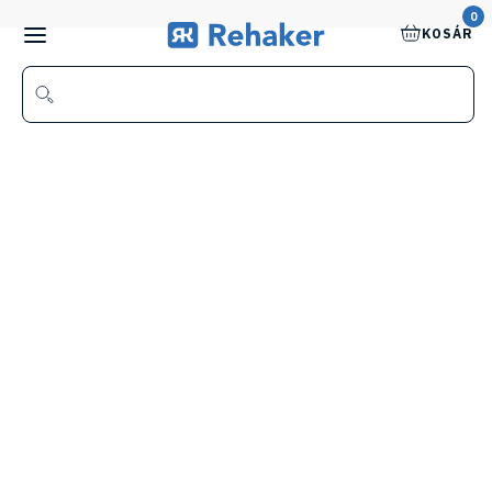
0
KOSÁR