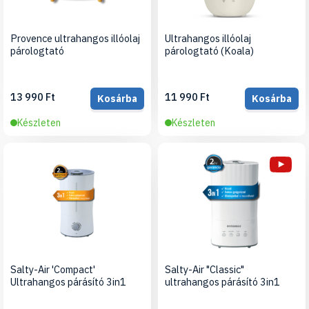
Provence ultrahangos illóolaj
Ultrahangos illóolaj
párologtató
párologtató (Koala)
13 990 Ft
11 990 Ft
Kosárba
Kosárba
Készleten
Készleten
Salty-Air 'Compact'
Salty-Air "Classic"
Ultrahangos párásító 3in1
ultrahangos párásító 3in1