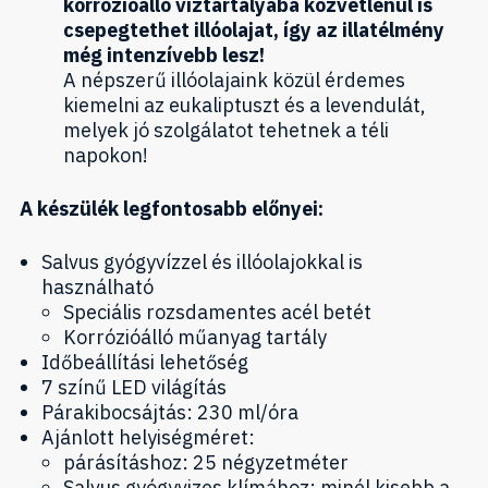
korrózióálló víztartályába közvetlenül is
csepegtethet illóolajat, így az illatélmény
még intenzívebb lesz!
A népszerű illóolajaink közül érdemes
kiemelni az eukaliptuszt és a levendulát,
melyek jó szolgálatot tehetnek a téli
napokon!
A készülék legfontosabb előnyei:
Salvus gyógyvízzel és illóolajokkal is
használható
Speciális rozsdamentes acél betét
Korrózióálló műanyag tartály
Időbeállítási lehetőség
7 színű LED világítás
Párakibocsájtás: 230 ml/óra
Ajánlott helyiségméret:
párásításhoz: 25 négyzetméter
Salvus gyógyvizes klímához: minél kisebb a