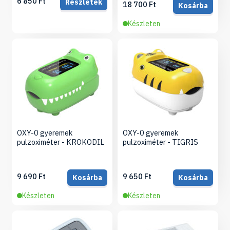
6 850 Ft
Részletek
18 700 Ft
Kosárba
Készleten
OXY-0 gyeremek
OXY-0 gyeremek
pulzoximéter - KROKODIL
pulzoximéter - TIGRIS
9 690 Ft
9 650 Ft
Kosárba
Kosárba
Készleten
Készleten