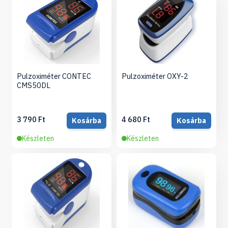
Pulzoximéter CONTEC
Pulzoximéter OXY-2
CMS50DL
3 790 Ft
4 680 Ft
Kosárba
Kosárba
Készleten
Készleten