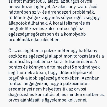
szintet mutat (88% alatt), az sürgős orvosi
beavatkozást igényel. Az alacsony szaturáció
hátterében szív- és érrendszeri problémák,
tüdőbetegségek vagy más súlyos egészségügyi
állapotok állhatnak. A korai felismerés és
megfelelő kezelés kulcsfontosságú az
egészségmegőrzésben és a komolyabb
problémák elkerülésében.
Összességében a pulzoximéter egy hatékony
eszköz az egészségi állapot monitorozására és a
potenciális problémák korai felismerésére. A
pontos és könnyen értelmezhető eredmények
segíthetnek abban, hogy időben lépéseket
tegyünk a jobb egészség érdekében. Azonban
fontos megjegyezni, hogy a pulzoximéter
eredményei nem helyettesítik az orvosi
diagnózist és konzultációt, és minden esetben az
orvos ajánlásait is figyelembe kell venni.