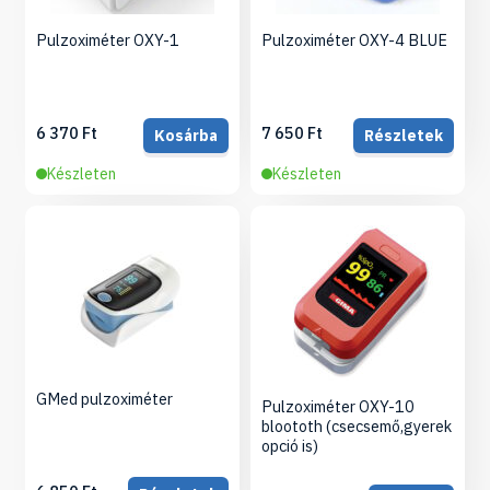
Pulzoximéter OXY-1
Pulzoximéter OXY-4 BLUE
6 370 Ft
7 650 Ft
Kosárba
Részletek
Készleten
Készleten
GMed pulzoximéter
Pulzoximéter OXY-10
bloototh (csecsemő,gyerek
opció is)