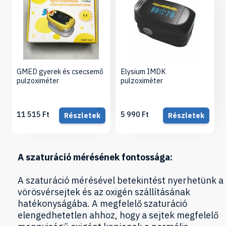
GMED gyerek és csecsemő
Elysium IMDK
pulzoximéter
pulzoximéter
11 515 Ft
5 990 Ft
Részletek
Részletek
A szaturáció mérésének fontossága:
A szaturáció mérésével betekintést nyerhetünk a
vörösvérsejtek és az oxigén szállításának
hatékonyságába. A megfelelő szaturáció
elengedhetetlen ahhoz, hogy a sejtek megfelelő