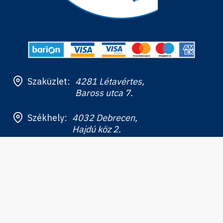
Szaküzlet:
4281 Létavértes,
Baross utca 7.
Székhely:
4032 Debrecen,
Hajdú köz 2.
+36 52 951 146
+36 20 574 0759
info@rehaker.hu