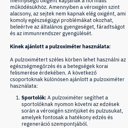
mennyiségű oxigént kapjanak a normális
működésükhöz. Amennyiben a véroxigén szint
alacsony, az sejtek nem kapnak elég oxigént, ami
komoly egészségügyi problémákat okozhat,
beleértve az általános gyengeséget, fáradtságot
és az immunrendszer gyengülését.
Kinek ajánlott a pulzoximéter használata:
A pulzoximétert széles körben lehet használni az
egészségmegőrzés és a betegségek korai
felismerése érdekében. A következő
csoportoknak különösen ajánlott a pulzoximéter
használata:
Sportolók:
A pulzoximéter segíthet a
sportolóknak nyomon követni az edzések
során a véroxigén szintjüket és pulzusukat,
amelyek fontosak a hatékony edzés és
regeneráció szempontjából.