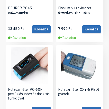
BEURER PO45
Elysium pulzoximéter
pulzoximéter
gyerekeknek - Tigris
13 450 Ft
7 990 Ft
Kosárba
Kosárba
Készleten
Készleten
Pulzoximéter PC-60F
Pulzoximéter OXY-5 PEDI
perfúziós index és riasztás
gyerek
funkcióval