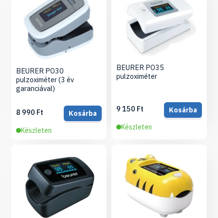
BEURER PO35
BEURER PO30
pulzoximéter
pulzoximéter (3 év
garanciával)
9 150 Ft
Kosárba
8 990 Ft
Kosárba
Készleten
Készleten