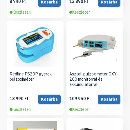
8 740 Ft
13 890 Ft
Kosárba
Kosárba
Készleten
Készleten
Redline FS20P gyerek
Asztali pulzoximéter OXY-
pulzoximéter
200 monitorral és
akkumulátorral
18 990 Ft
109 950 Ft
Kosárba
Kosárba
Készleten
Készleten