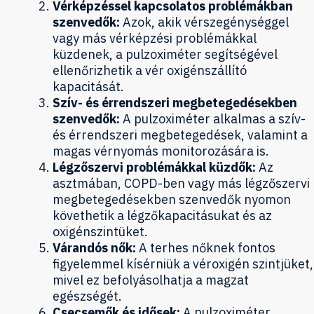
Vérképzéssel kapcsolatos problémákban
szenvedők:
Azok, akik vérszegénységgel
vagy más vérképzési problémákkal
küzdenek, a pulzoximéter segítségével
ellenőrizhetik a vér oxigénszállító
kapacitását.
Szív- és érrendszeri megbetegedésekben
szenvedők:
A pulzoximéter alkalmas a szív-
és érrendszeri megbetegedések, valamint a
magas vérnyomás monitorozására is.
Légzőszervi problémákkal küzdők:
Az
asztmában, COPD-ben vagy más légzőszervi
megbetegedésekben szenvedők nyomon
követhetik a légzőkapacitásukat és az
oxigénszintüket.
Várandós nők:
A terhes nőknek fontos
figyelemmel kísérniük a véroxigén szintjüket,
mivel ez befolyásolhatja a magzat
egészségét.
Csecsemők és idősek:
A pulzoximéter