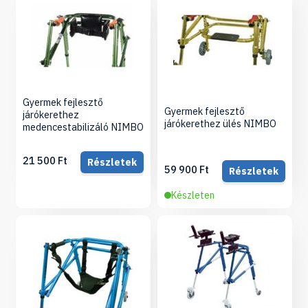
Gyermek fejlesztő
Gyermek fejlesztő
járókerethez
járókerethez ülés NIMBO
medencestabilizáló NIMBO
21 500 Ft
Részletek
59 900 Ft
Részletek
Készleten