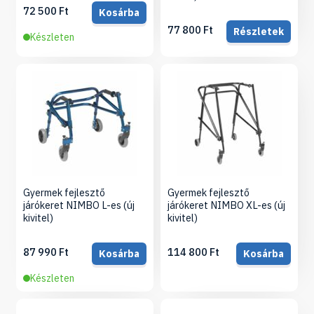
72 500 Ft
Kosárba
77 800 Ft
Részletek
Készleten
Gyermek fejlesztő
Gyermek fejlesztő
járókeret NIMBO L-es (új
járókeret NIMBO XL-es (új
kivitel)
kivitel)
87 990 Ft
114 800 Ft
Kosárba
Kosárba
Készleten