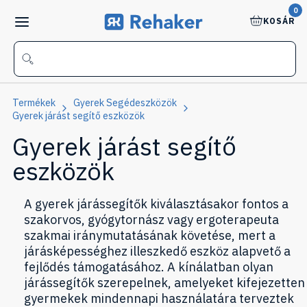
0
KOSÁR
Termékek
Gyerek Segédeszközök
Gyerek járást segítő eszközök
Gyerek járást segítő
eszközök
A gyerek járássegítők kiválasztásakor fontos a
szakorvos, gyógytornász vagy ergoterapeuta
szakmai iránymutatásának követése, mert a
járásképességhez illeszkedő eszköz alapvető a
fejlődés támogatásához. A kínálatban olyan
járássegítők szerepelnek, amelyeket kifejezetten
gyermekek mindennapi használatára terveztek