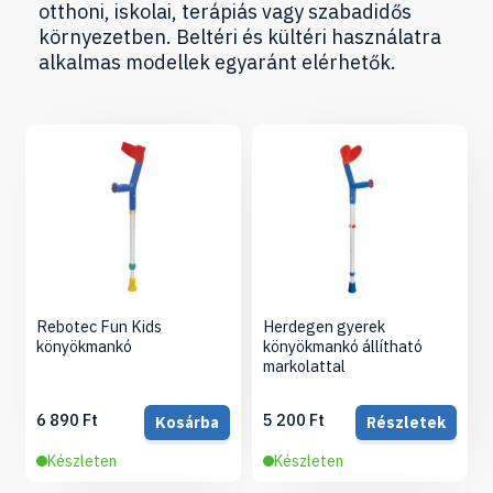
otthoni, iskolai, terápiás vagy szabadidős
környezetben. Beltéri és kültéri használatra
alkalmas modellek egyaránt elérhetők.
Rebotec Fun Kids
Herdegen gyerek
könyökmankó
könyökmankó állítható
markolattal
6 890 Ft
5 200 Ft
Kosárba
Részletek
Készleten
Készleten