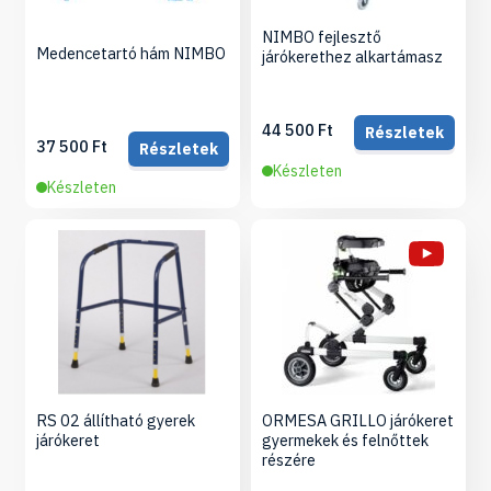
NIMBO fejlesztő
Medencetartó hám NIMBO
járókerethez alkartámasz
44 500 Ft
Részletek
37 500 Ft
Részletek
Készleten
Készleten
RS 02 állítható gyerek
ORMESA GRILLO járókeret
járókeret
gyermekek és felnőttek
részére