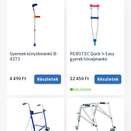
Gyermek könyökmankó B-
REBOTEC Quick ’n Easy
4373
gyerek hónaljmankó
4 490 Ft
12 450 Ft
Részletek
Részletek
Készleten