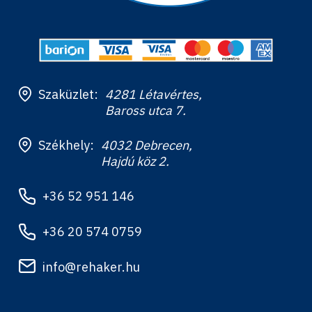
Szaküzlet:
4281 Létavértes,
Baross utca 7.
Székhely:
4032 Debrecen,
Hajdú köz 2.
+36 52 951 146
+36 20 574 0759
info@rehaker.hu