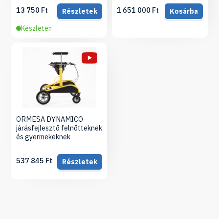
13 750 Ft
1 651 000 Ft
Részletek
Kosárba
Készleten
ORMESA DYNAMICO
járásfejlesztő felnőtteknek
és gyermekeknek
537 845 Ft
Részletek