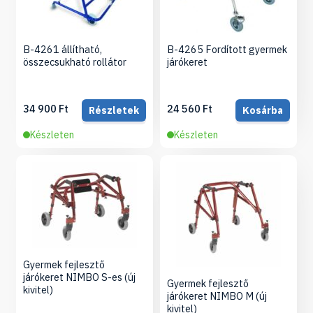
B-4261 állítható,
B-4265 Fordított gyermek
összecsukható rollátor
járókeret
34 900 Ft
24 560 Ft
Részletek
Kosárba
Készleten
Készleten
Gyermek fejlesztő
járókeret NIMBO S-es (új
Gyermek fejlesztő
kivitel)
járókeret NIMBO M (új
kivitel)