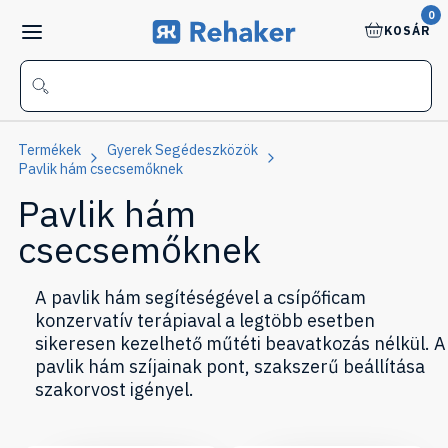
0
KOSÁR
Termékek
Gyerek Segédeszközök
Pavlik hám csecsemőknek
Pavlik hám
csecsemőknek
A pavlik hám segítéségével a csípőficam
konzervatív terápiaval a legtöbb esetben
sikeresen kezelhető műtéti beavatkozás nélkül. A
pavlik hám szíjainak pont, szakszerű beállítása
szakorvost igényel.