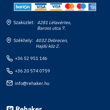
Szaküzlet:
4281 Létavértes,
Baross utca 7.
Székhely:
4032 Debrecen,
Hajdú köz 2.
+36 52 951 146
+36 20 574 0759
info@rehaker.hu