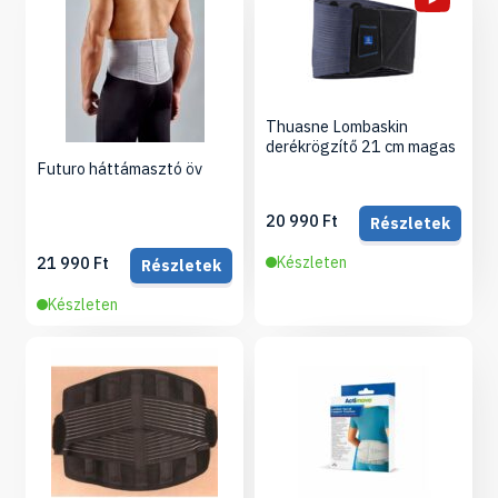
Thuasne Lombaskin
derékrögzítő 21 cm magas
Futuro háttámasztó öv
20 990 Ft
Részletek
21 990 Ft
Készleten
Részletek
Készleten