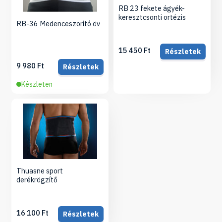
RB 23 fekete ágyék-
keresztcsonti ortézis
RB-36 Medenceszorító öv
15 450 Ft
Részletek
9 980 Ft
Részletek
Készleten
Thuasne sport
derékrögzítő
16 100 Ft
Részletek