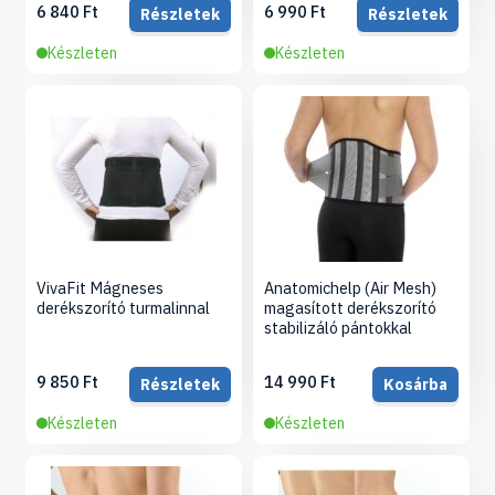
6 840 Ft
6 990 Ft
Részletek
Részletek
Készleten
Készleten
VivaFit Mágneses
Anatomichelp (Air Mesh)
derékszorító turmalinnal
magasított derékszorító
stabilizáló pántokkal
9 850 Ft
14 990 Ft
Részletek
Kosárba
Készleten
Készleten