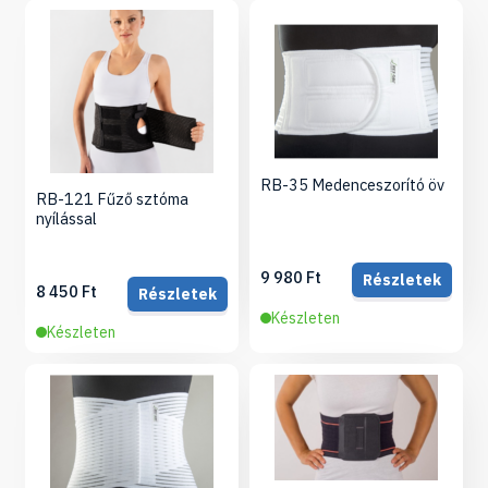
RB-35 Medenceszorító öv
RB-121 Fűző sztóma
nyílással
9 980 Ft
Részletek
8 450 Ft
Részletek
Készleten
Készleten