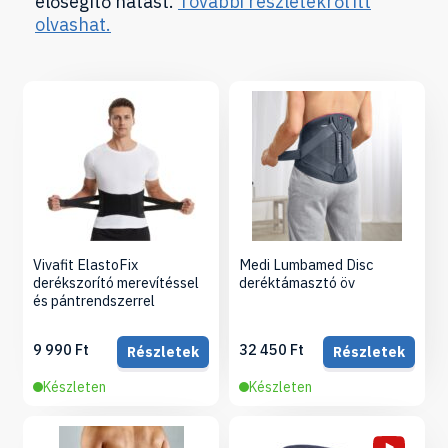
elősegítő hatást.
További részletekről itt
olvashat.
Vivafit ElastoFix
Medi Lumbamed Disc
derékszorító merevítéssel
deréktámasztó öv
és pántrendszerrel
9 990 Ft
32 450 Ft
Részletek
Részletek
Készleten
Készleten