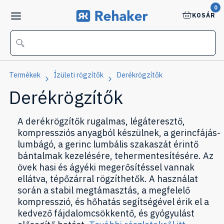
0
KOSÁR
Termékek
Ízületi rögzítők
Derékrögzítők
Derékrögzítők
A derékrögzítők rugalmas, légáteresztő,
kompressziós anyagból készülnek, a gerincfájás-
lumbágó, a gerinc lumbális szakaszát érintő
bántalmak kezelésére, tehermentesítésére. Az
övek hasi és ágyéki megerősítéssel vannak
ellátva, tépőzárral rögzíthetők. A használat
során a stabil megtámasztás, a megfelelő
kompresszió, és hőhatás segítségével érik el a
kedvező fájdalomcsökkentő, és gyógyulást