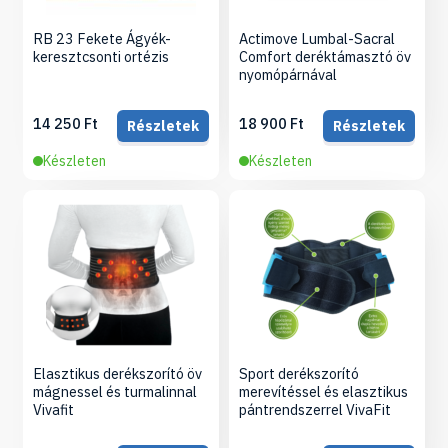
RB 23 Fekete Ágyék-
Actimove Lumbal-Sacral
keresztcsonti ortézis
Comfort deréktámasztó öv
nyomópárnával
14 250 Ft
18 900 Ft
Részletek
Részletek
Készleten
Készleten
Elasztikus derékszorító öv
Sport derékszorító
mágnessel és turmalinnal
merevítéssel és elasztikus
Vivafit
pántrendszerrel VivaFit