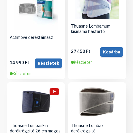
Thuasne Lombamum
kismama hastartó
Actimove deréktámasz
27 450 Ft
Kosárba
14 990 Ft
Készleten
Részletek
Készleten
Thuasne Lombaskin
Thuasne Lombax
derékrögzítő 26 cm magas
derékrögzítő