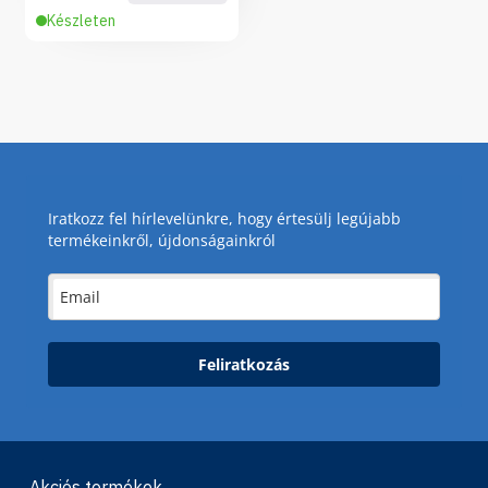
Készleten
Iratkozz fel hírlevelünkre, hogy értesülj legújabb
termékeinkről, újdonságainkról
Feliratkozás
Akciós termékek