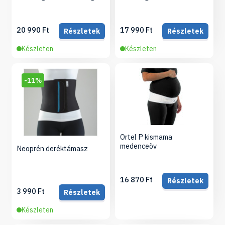
20 990 Ft
17 990 Ft
Részletek
Részletek
Készleten
Készleten
-11%
Ortel P kismama
medenceöv
Neoprén deréktámasz
16 870 Ft
Részletek
3 990 Ft
Részletek
Készleten