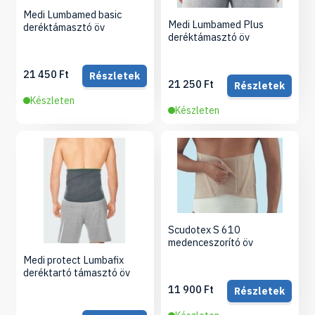
Medi Lumbamed basic
Medi Lumbamed Plus
deréktámasztó öv
deréktámasztó öv
21 450 Ft
Részletek
21 250 Ft
Részletek
Készleten
Készleten
Scudotex S 610
medenceszorító öv
Medi protect Lumbafix
deréktartó támasztó öv
11 900 Ft
Részletek