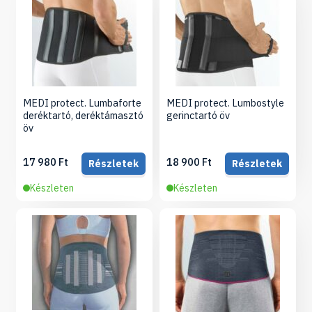
MEDI protect. Lumbaforte
MEDI protect. Lumbostyle
deréktartó, deréktámasztó
gerinctartó öv
öv
17 980 Ft
18 900 Ft
Részletek
Részletek
Készleten
Készleten