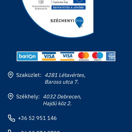
Szaküzlet:
4281 Létavértes,
Baross utca 7.
Székhely:
4032 Debrecen,
Hajdú köz 2.
+36 52 951 146