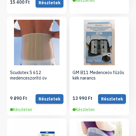
Készleten
15 400 Ft
Részletek
Scudotex S 612
GM B11 Medenceöv fűzős
medenceszorító öv
kék narancs
9 890 Ft
13 990 Ft
Részletek
Részletek
Készleten
Készleten