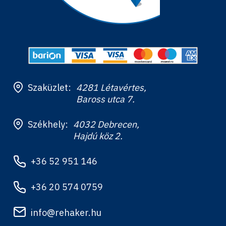
Szaküzlet:
4281 Létavértes,
Baross utca 7.
Székhely:
4032 Debrecen,
Hajdú köz 2.
+36 52 951 146
+36 20 574 0759
info@rehaker.hu