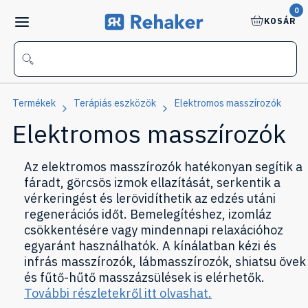
0
KOSÁR
Termékek
Terápiás eszközök
Elektromos masszírozók
Elektromos masszírozók
Az elektromos masszírozók hatékonyan segítik a
fáradt, görcsös izmok ellazítását, serkentik a
vérkeringést és lerövidíthetik az edzés utáni
regenerációs időt. Bemelegítéshez, izomláz
csökkentésére vagy mindennapi relaxációhoz
egyaránt használhatók. A kínálatban kézi és
infrás masszírozók, lábmasszírozók, shiatsu övek
és fűtő-hűtő masszázsülések is elérhetők.
További részletekről itt olvashat.