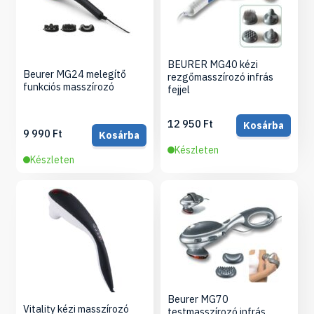
BEURER MG40 kézi
Beurer MG24 melegítő
rezgőmasszírozó infrás
funkciós masszírozó
fejjel
12 950 Ft
Kosárba
9 990 Ft
Kosárba
Készleten
Készleten
Beurer MG70
Vitality kézi masszírozó
testmasszírozó infrás