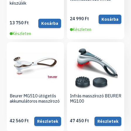
készülék
24 990 Ft
Kosárba
13 750 Ft
Kosárba
Készleten
Készleten
Beurer MG510 ütögetős
Infrás masszírozó BEURER
akkumulátoros masszírozó
MG100
42 560 Ft
47 450 Ft
Részletek
Részletek