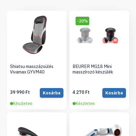
-20%
Shiatsu masszázsülés
BEURER MG18 Mini
Vivamax GYVM40
masszírozó készülék
39 990 Ft
4 270 Ft
Kosárba
Kosárba
Készleten
Készleten