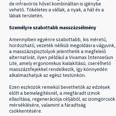
de infravörös hővel kombináltan is igénybe
vehető. Tökéletes a vállak, a nyak, a hát és a
lábak területén.
Személyre szabottabb masszázsélmény
Amennyiben egyénre szabottabb, kis méretű,
hordozható, vezeték nélküli megoldásra vágyunk,
a masszázspisztolyok jelenthetik a megfelelő
alternatívát, ilyen például a Vivamax IntenseGun
Lite, amely ergonomikus kialakítású, cserélhető
masszázsfejekkel rendelkezik, így könnyedén
alkalmazhatjuk az egész testünkön.
Ezen eszközök remekül bevethetők az edzések
előtt a bemelegítésnél, a megfáradt izmok
ellazítása, regenerációja céljából, az izomgörcsök
mérséklésére, valamint a fáradtság
csökkentésére.