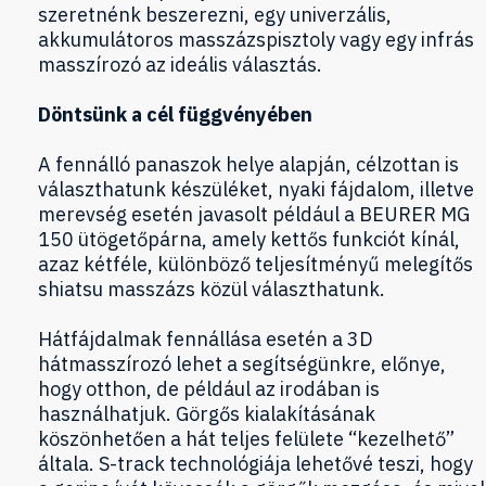
szeretnénk beszerezni, egy univerzális,
akkumulátoros masszázspisztoly vagy egy infrás
masszírozó az ideális választás.
Döntsünk a cél függvényében
A fennálló panaszok helye alapján, célzottan is
választhatunk készüléket, nyaki fájdalom, illetve
merevség esetén javasolt például a BEURER MG
150 ütögetőpárna, amely kettős funkciót kínál,
azaz kétféle, különböző teljesítményű melegítős
shiatsu masszázs közül választhatunk.
Hátfájdalmak fennállása esetén a 3D
hátmasszírozó lehet a segítségünkre, előnye,
hogy otthon, de például az irodában is
használhatjuk. Görgős kialakításának
köszönhetően a hát teljes felülete “kezelhető”
általa. S-track technológiája lehetővé teszi, hogy