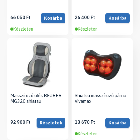
66 050 Ft
26 400 Ft
Kosárba
Kosárba
Készleten
Készleten
Masszírozó ülés BEURER
Shiatsu masszírozó párna
MG320 shiatsu
Vivamax
92 900 Ft
13 670 Ft
Részletek
Kosárba
Készleten