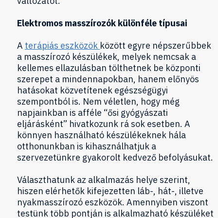
változatot.
Elektromos masszírozók különféle típusai
A
terápiás eszközök
között egyre népszerűbbek
a masszírozó készülékek, melyek nemcsak a
kellemes ellazulásban tölthetnek be központi
szerepet a mindennapokban, hanem előnyös
hatásokat közvetítenek egészségügyi
szempontból is. Nem véletlen, hogy még
napjainkban is afféle “ősi gyógyászati
eljárásként” hivatkozunk rá sok esetben. A
könnyen használható készülékeknek hála
otthonunkban is kihasználhatjuk a
szervezetünkre gyakorolt kedvező befolyásukat.
Választhatunk az alkalmazás helye szerint,
hiszen elérhetők kifejezetten láb-, hát-, illetve
nyakmasszírozó eszközök. Amennyiben viszont
testünk több pontján is alkalmazható készüléket