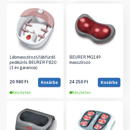
Lábmasszírozó/lábfürdő
BEURER MG149
pedikűrős BEURER FB20
masszírozó
(3 év garancia)
20 980 Ft
24 250 Ft
Kosárba
Kosárba
Készleten
Készleten