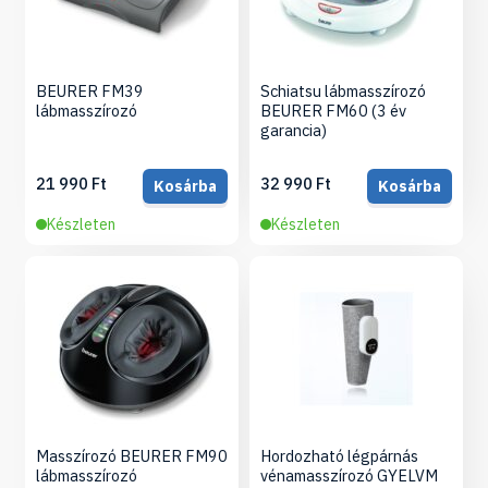
BEURER FM39
Schiatsu lábmasszírozó
lábmasszírozó
BEURER FM60 (3 év
garancia)
21 990 Ft
32 990 Ft
Kosárba
Kosárba
Készleten
Készleten
Masszírozó BEURER FM90
Hordozható légpárnás
lábmasszírozó
vénamasszírozó GYELVM