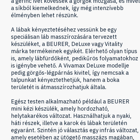
a gerinc ívét kövessék a görgők mozgása, és mivel
a síkból kiemelkednek, így még intenzívebb
élményben lehet részünk.
A lábak kényeztetéséhez vessünk be egy
speciálisan láb masszírozására tervezett
készüléket, a BEURER, DeLuxe vagy Vitality
márka termékeinek egyikét. Elérhető olyan típus
is, amely lábfürdőként, pedikűrös folyamatokhoz
is igénybe vehető. A Vivamax DeLuxe modellje
pedig görgős-légpárnás kivitel, így nemcsak a
talpunkat kényeztethetjük, hanem a boka
területét is átmasszírozhatjuk általa.
Egész testen alkalmazható például a BEURER
mini kézi készülék, amely hordozható,
helytakarékos változat. Használhatjuk a nyaki,
háti részek, illetve a karok és lábak területén
egyaránt. Szintén jó választás egy infrás változat,
amely esetében az ütögető masszázs magában,