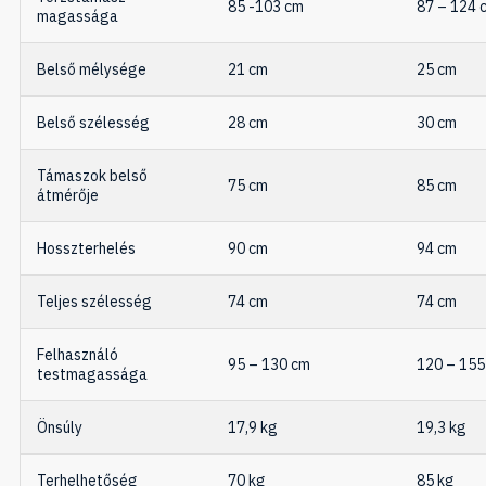
85 -103 cm
87 – 124 
magassága
Belső mélysége
21 cm
25 cm
Belső szélesség
28 cm
30 cm
Támaszok belső
75 cm
85 cm
átmérője
Hosszterhelés
90 cm
94 cm
Teljes szélesség
74 cm
74 cm
Felhasználó
95 – 130 cm
120 – 155
testmagassága
Önsúly
17,9 kg
19,3 kg
Terhelhetőség
70 kg
85 kg