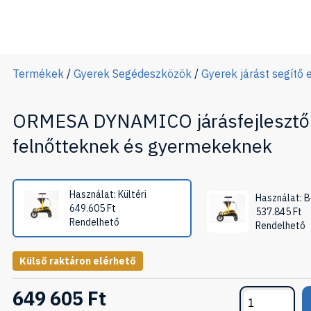
Termékek
/
Gyerek Segédeszközök
/
Gyerek járást segítő
ORMESA DYNAMICO járásfejlesztő
felnőtteknek és gyermekeknek
Használat: Kültéri
Használat: B
649.605
Ft
537.845
Ft
Rendelhető
Rendelhető
Külső raktáron elérhető
649 605 Ft