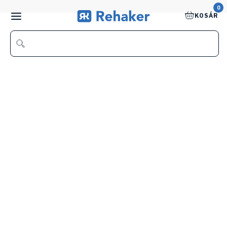
0
KOSÁR