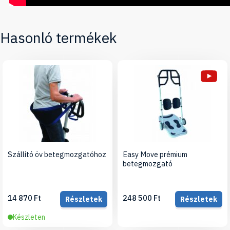
Hasonló termékek
Szállító öv betegmozgatóhoz
Easy Move prémium
betegmozgató
14 870 Ft
248 500 Ft
Részletek
Részletek
Készleten