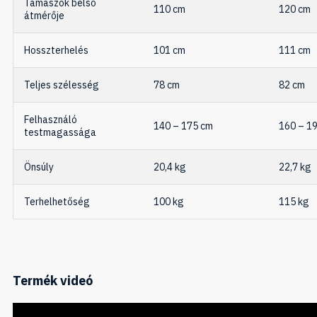
Támaszok belső
110 cm
120 cm
átmérője
Hosszterhelés
101 cm
111 cm
Teljes szélesség
78 cm
82 cm
Felhasználó
140 – 175 cm
160 – 1
testmagassága
Önsúly
20,4 kg
22,7 kg
Terhelhetőség
100 kg
115 kg
Termék videó