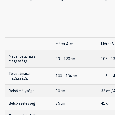
Méret 4-es
Méret 5
Medencetámasz
93 – 120 cm
105 – 1
magassága
Törzstámasz
100 – 134 cm
116 – 1
magassága
Belső mélysége
30 cm
32 cm / 
Belső szélesség
35 cm
41 cm