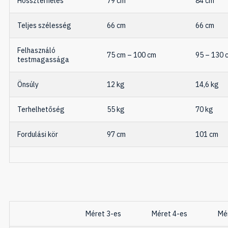
Hosszterhelés
79 cm
84 cm
Teljes szélesség
66 cm
66 cm
Felhasználó
75 cm – 100 cm
95 – 130 
testmagassága
Önsúly
12 kg
14,6 kg
Terhelhetőség
55 kg
70 kg
Fordulási kör
97 cm
101 cm
Méret 3-es
Méret 4-es
Mé