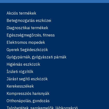
Akciós termékek
Betegmozgatás eszközei
Diagnosztikai termékek
Egészségmegőrzés, fitness
Elektromos mopedek
Gyerek Segédeszközök
Gyógypárnák, gyógyászati párnák
Higiéniás eszközök
Ízületi rögzítők
Járást segítő eszközök
Kerekesszékek
Kompressziós harisnyák
Otthonápolás, gondozás
Talpbetétek, sarokemelők, lábkorrekció