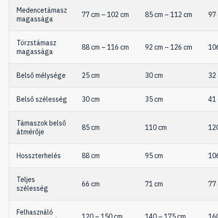
Medencetámasz
77 cm – 102 cm
85 cm – 112 cm
97
magassága
Törzstámasz
88 cm – 116 cm
92 cm – 126 cm
10
magassága
Belső mélysége
25 cm
30 cm
32
Belső szélesség
30 cm
35 cm
41
Támaszok belső
85 cm
110 cm
12
átmérője
Hosszterhelés
88 cm
95 cm
10
Teljes
66 cm
71 cm
77
szélesség
Felhasználó
120 – 150 cm
140 – 175 cm
16