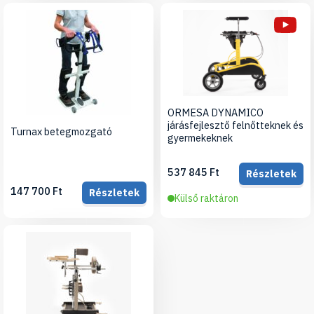
ORMESA DYNAMICO
járásfejlesztő felnőtteknek és
Turnax betegmozgató
gyermekeknek
537 845 Ft
Részletek
147 700 Ft
Részletek
Külső raktáron