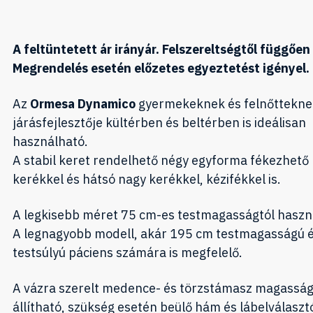
A feltüntetett ár irányár. Felszereltségtől függően 
Megrendelés esetén előzetes egyeztetést igényel.
Az
Ormesa Dynamico
gyermekeknek és felnőttekne
járásfejlesztője kültérben és beltérben is ideálisan
használható.
A stabil keret rendelhető négy egyforma fékezhető 
kerékkel és hátsó nagy kerékkel, kézifékkel is.
A legkisebb méret 75 cm-es testmagasságtól haszn
A legnagyobb modell, akár 195 cm testmagasságú 
testsúlyú páciens számára is megfelelő.
A vázra szerelt medence- és törzstámasz magassá
állítható, szükség esetén beülő hám és lábelválaszt