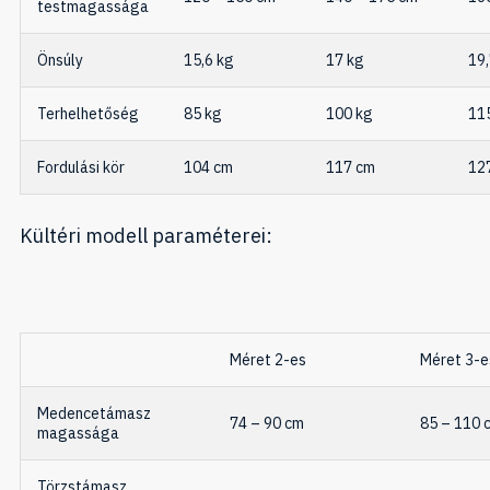
testmagassága
Önsúly
15,6 kg
17 kg
19,
Terhelhetőség
85 kg
100 kg
11
Fordulási kör
104 cm
117 cm
12
Kültéri modell paraméterei:
Méret 2-es
Méret 3-e
Medencetámasz
74 – 90 cm
85 – 110 
magassága
Törzstámasz