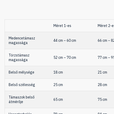
Méret 1-es
Méret 2-e
Medencetámasz
44 cm – 60 cm
66 cm – 8
magassága
Törzstámasz
52 cm – 70 cm
77 cm – 9
magassága
Belső mélysége
18 cm
21 cm
Belső szélesség
25 cm
28 cm
Támaszok belső
65 cm
75 cm
átmérője