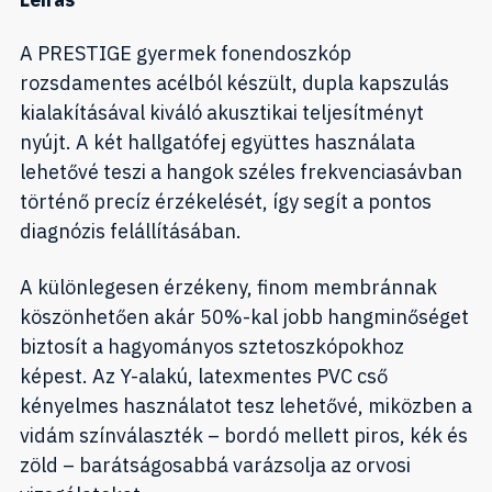
A PRESTIGE gyermek fonendoszkóp
rozsdamentes acélból készült, dupla kapszulás
kialakításával kiváló akusztikai teljesítményt
nyújt. A két hallgatófej együttes használata
lehetővé teszi a hangok széles frekvenciasávban
történő precíz érzékelését, így segít a pontos
diagnózis felállításában.
A különlegesen érzékeny, finom membránnak
köszönhetően akár 50%-kal jobb hangminőséget
biztosít a hagyományos sztetoszkópokhoz
képest. Az Y-alakú, latexmentes PVC cső
kényelmes használatot tesz lehetővé, miközben a
vidám színválaszték – bordó mellett piros, kék és
zöld – barátságosabbá varázsolja az orvosi