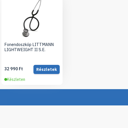
Fonendoszkóp LITTMANN
LIGHTWEIGHT II S.E.
32 990 Ft
Részletek
Készleten
Iratkozz fel hírlevelünkre, hogy értesülj legújabb
termékeinkről, újdonságainkról