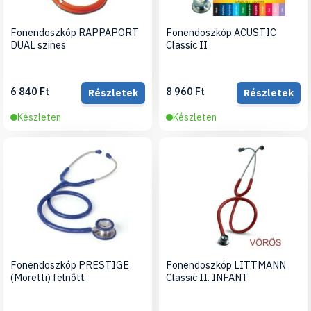
Fonendoszkóp RAPPAPORT
Fonendoszkóp ACUSTIC
DUAL szines
Classic II
6 840 Ft
8 960 Ft
Részletek
Részletek
Készleten
Készleten
Fonendoszkóp PRESTIGE
Fonendoszkóp LITTMANN
(Moretti) felnőtt
Classic II. INFANT