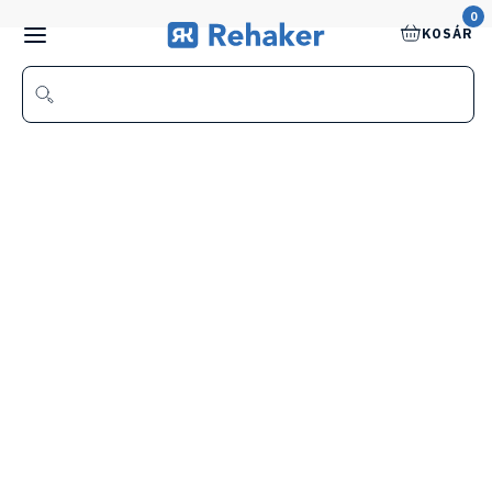
0
KOSÁR