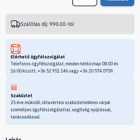
Szállítás díj: 990.00-tól
Elérhető ügyfélszolgálat
Telefonos ögyfélszolgálat, minden hétköznap 08:00 és
16:00 között, +36 52 951 146 vagy +36 20 574 0759.
Szaküzlet
25 éve működő, létavértesi szaküzletünkben várjuk
személyes ügyfélszolgálattal, segítség nyújtással,
tanácsadással.
Leírás