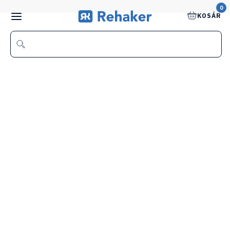
0
KOSÁR