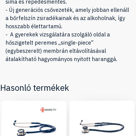
sima és repedésmentes.
- Új generációs csővezeték, amely jobban ellenáll
a bőrfelszín zsiradékainak és az alkoholnak, így
hosszabb élettartamú.
- A gyerekek vizsgálatára szolgáló oldal a
hőszigetelt peremes „single-piece”
(egybeszerelt) membrán eltávolításával
átalakítható hagyományos nyitott haranggá.
Hasonló termékek