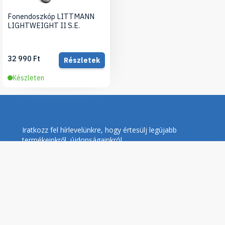
Fonendoszkóp LITTMANN
LIGHTWEIGHT II S.E.
32 990 Ft
Részletek
Készleten
Iratkozz fel hírlevelünkre, hogy értesülj legújabb
termékeinkről, újdonságainkról
Feliratkozás