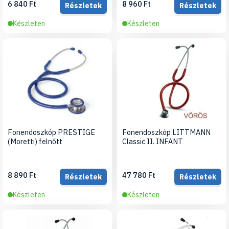
6 840 Ft
8 960 Ft
Részletek
Részletek
Készleten
Készleten
Fonendoszkóp PRESTIGE
Fonendoszkóp LITTMANN
(Moretti) felnőtt
Classic II. INFANT
8 890 Ft
47 780 Ft
Részletek
Részletek
Készleten
Készleten