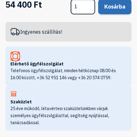
54 400 Ft
Kosárba
Ingyenes szállítás!
Elérhető ügyfélszolgálat
Telefonos ögyfélszolgálat, minden hétköznap 08:00 és
16:00 között, +36 52 951 146 vagy +36 20 574 0759.
Szaküzlet
25 éve működő, létavértesi szaküzletünkben várjuk
személyes ügyfélszolgálattal, segítség nyújtással,
tanácsadással.