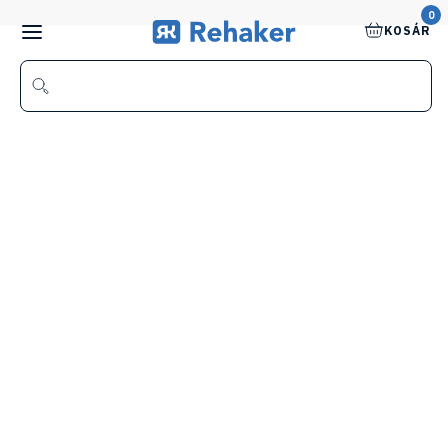
0
KOSÁR