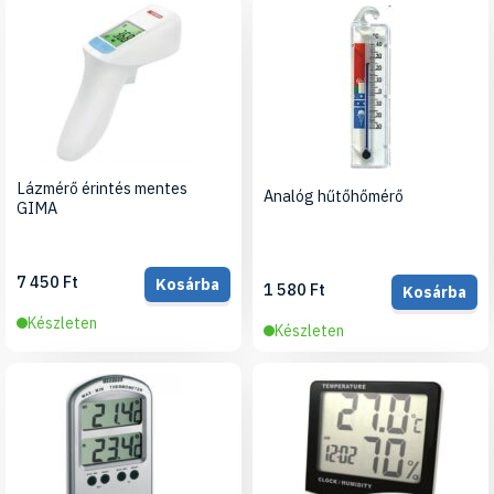
Lázmérő érintés mentes
Analóg hűtőhőmérő
GIMA
7 450 Ft
Kosárba
1 580 Ft
Kosárba
Készleten
Készleten