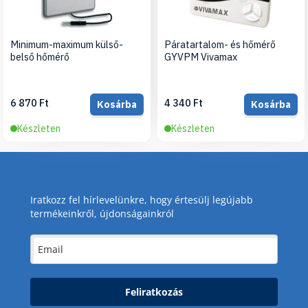
Minimum-maximum külső-
Páratartalom- és hőmérő
belső hőmérő
GYVPM Vivamax
6 870 Ft
4 340 Ft
Kosárba
Kosárba
Készleten
Készleten
Iratkozz fel hírlevelünkre, hogy értesülj legújabb
termékeinkről, újdonságainkról
Feliratkozás