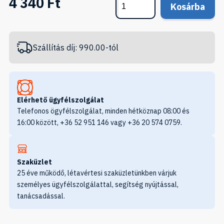
4 340 Ft
Kosárba
Szállítás díj: 990.00-tól
Elérhető ügyfélszolgálat
Telefonos ögyfélszolgálat, minden hétköznap 08:00 és
16:00 között, +36 52 951 146 vagy +36 20 574 0759.
Szaküzlet
25 éve működő, létavértesi szaküzletünkben várjuk
személyes ügyfélszolgálattal, segítség nyújtással,
tanácsadással.