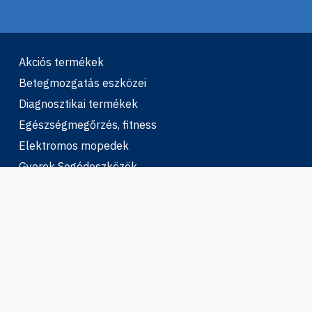
Akciós termékek
Betegmozgatás eszközei
Diagnosztikai termékek
Egészségmegőrzés, fitness
Elektromos mopedek
Gyerek Segédeszközök
Gyógypárnák, gyógyászati párnák
Higiéniás eszközök
Ízületi rögzítők
Járást segítő eszközök
Kerekesszékek
Kompressziós harisnyák