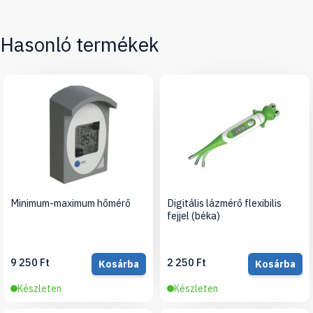
Hasonló termékek
Minimum-maximum hőmérő
Digitális lázmérő flexibilis
fejjel (béka)
9 250 Ft
2 250 Ft
Kosárba
Kosárba
Készleten
Készleten