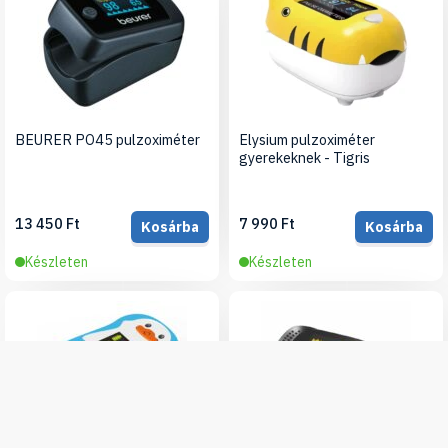
BEURER PO45 pulzoximéter
Elysium pulzoximéter
gyerekeknek - Tigris
13 450 Ft
7 990 Ft
Kosárba
Kosárba
Készleten
Készleten