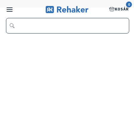
0
KOSÁR