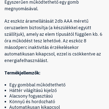
Egyszerűen működtethető egy gomb
megnyomásával.
Az eszköz áramellátását 2db AAA méretű
ceruzaelem biztosítja (a készülékkel együtt
szállítjuk), amely az elem típusától függően kb. 6
óra működést tesz lehetővé. Az eszköz 8
másodperc inaktivitás érzékelésekor
automatikusan kikapcsol, ezzel is csökkentve az
energiafelhasználást.
Termékjellemzők:
Egy gombbal működtethető
Háttér világítású kijelző
Alacsony fogyasztású
Könnyű és hordozható
Automatikusan kikapcsol