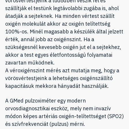
vörösvértestjeink a tüdődben veszik fel és
szállítják el testünk legtávolabbi zugába is, ahol
átadják a sejteknek. Ha minden vértest szállít
oxigén molekulát akkor az oxigén telítettség
100%-os. Minél magasabb a készülék által jelzett
érték, annál jobb az oxigénszint. Ha a
szükségesnél kevesebb oxigén jut el a sejtekhez,
akkor a test egyes életfontosságú folyamatai
zavartan működnek.
A véroxigénszint mérés azt mutatja meg, hogy a
vörösvértestjeink a lehetséges oxigénszállító
kapacitásuk mekkora hányadát használják.
A GMed pulzoximéter egy modern
orvosdiagnosztikai eszköz, mely nem invazív
módon képes artériás oxigén-telítettséget (SPO2)
és szívfrekvenciát (pulzus) mérni.