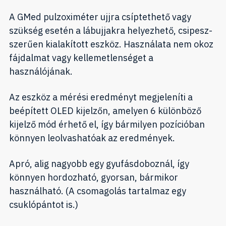
A GMed pulzoximéter ujjra csíptethető vagy
szükség esetén a lábujjakra helyezhető, csipesz-
szerűen kialakított eszköz. Használata nem okoz
fájdalmat vagy kellemetlenséget a
használójának.
Az eszköz a mérési eredményt megjeleníti a
beépített OLED kijelzőn, amelyen 6 különböző
kijelző mód érhető el, így bármilyen pozícióban
könnyen leolvashatóak az eredmények.
Apró, alig nagyobb egy gyufásdoboznál, így
könnyen hordozható, gyorsan, bármikor
használható. (A csomagolás tartalmaz egy
csuklópántot is.)