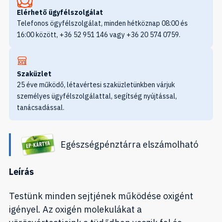
Elérhető ügyfélszolgálat
Telefonos ögyfélszolgálat, minden hétköznap 08:00 és
16:00 között, +36 52 951 146 vagy +36 20 574 0759.
Szaküzlet
25 éve működő, létavértesi szaküzletünkben várjuk
személyes ügyfélszolgálattal, segítség nyújtással,
tanácsadással.
Egészségpénztárra elszámolható
Leírás
Testünk minden sejtjének működése oxigént
igényel. Az oxigén molekulákat a