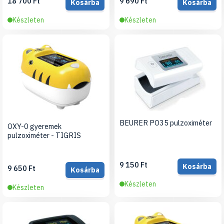
18 700 Ft
9 690 Ft
Kosárba
Kosárba
Készleten
Készleten
BEURER PO35 pulzoximéter
OXY-0 gyeremek
pulzoximéter - TIGRIS
9 150 Ft
Kosárba
9 650 Ft
Kosárba
Készleten
Készleten