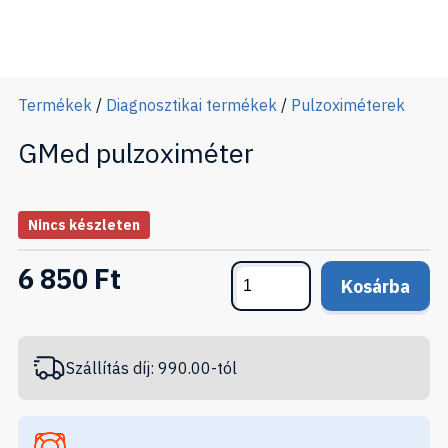
Termékek
/
Diagnosztikai termékek
/
Pulzoximéterek
GMed pulzoximéter
Nincs készleten
6 850 Ft
Kosárba
Szállítás díj: 990.00-tól