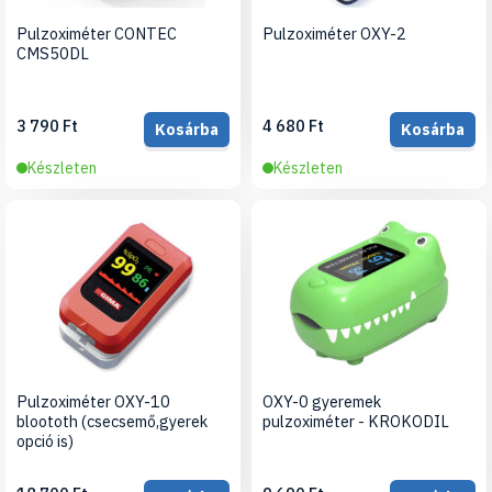
Pulzoximéter CONTEC
Pulzoximéter OXY-2
CMS50DL
3 790 Ft
4 680 Ft
Kosárba
Kosárba
Készleten
Készleten
Pulzoximéter OXY-10
OXY-0 gyeremek
bloototh (csecsemő,gyerek
pulzoximéter - KROKODIL
opció is)