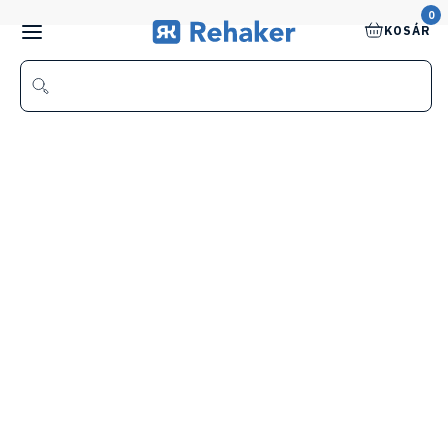
0
KOSÁR