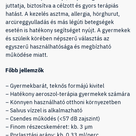
juttatja, biztosítva a célzott és gyors terápiás
hatást. A kezelés asztma, allergia, hörghurut,
arcüreggyulladás és más légúti betegségek
esetén is hatékony segítséget nyújt. A gyermekek
és szüleik körében népszerű választás az
egyszerű használhatósága és megbízható
működése miatt.
Főbb jellemzők
– Gyermekbarát, teknős formájú kivitel
– Hatékony aeroszol-terápia gyermekek számára
– Könnyen használható otthoni környezetben
– Salvus vízzel is alkalmazható
– Csendes működés (<57 dB zajszint)
– Finom részecskeméret: kb. 3 µm
– Porlasztási arány: kb. 0,33 ml/perc