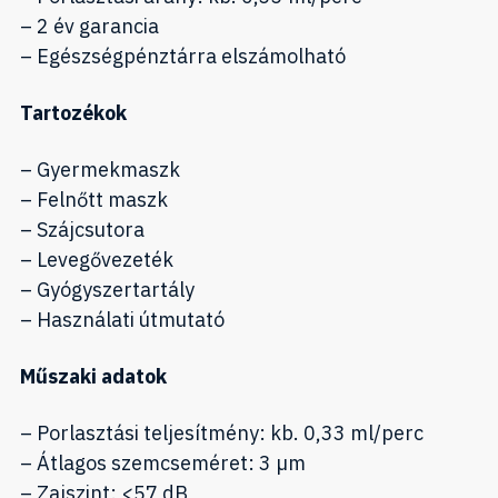
– 2 év garancia
– Egészségpénztárra elszámolható
Tartozékok
– Gyermekmaszk
– Felnőtt maszk
– Szájcsutora
– Levegővezeték
– Gyógyszertartály
– Használati útmutató
Műszaki adatok
– Porlasztási teljesítmény: kb. 0,33 ml/perc
– Átlagos szemcseméret: 3 µm
– Zajszint: <57 dB