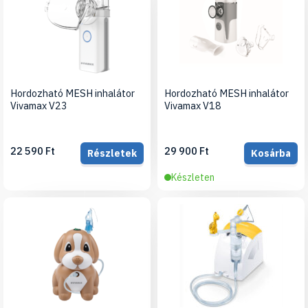
Hordozható MESH inhalátor
Hordozható MESH inhalátor
Vivamax V23
Vivamax V18
22 590 Ft
29 900 Ft
Részletek
Kosárba
Készleten