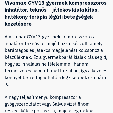
Vivamax GYV13 gyermek kompresszoros
inhalátor, teknős – játékos kialakítás,
hatékony terápia légúti betegségek
kezelésére
A Vivamax GYV13 gyermek kompresszoros
inhalátor teknős formájú házzal készült, amely
barátságos és játékos megjelenést kölcsönöz a
készüléknek. Ez a gyermekbarát kialakítás segíti,
hogy az inhalálás ne félelemmel, hanem
természetes napi rutinnal társuljon, így a kezelés
könnyebben elfogadható a legkisebbek számára
is.
A nagy teljesítményű kompresszor a
gyógyszeroldatot vagy Salvus vizet finom
részecskékre porlasztja, majd a légutakba