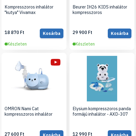
Kompresszoros inhalátor
Beurer IH26 KIDS inhalátor
"kutya" Vivamax
kompresszoros
18 870 Ft
29 900 Ft
Kosárba
Kosárba
Készleten
Készleten
OMRON Nami Cat
Elysium kompresszoros panda
kompresszoros inhalátor
formájú inhalátor - AXD-307
27 600 Ft
12 990 Ft
Kosárba
Kosárba