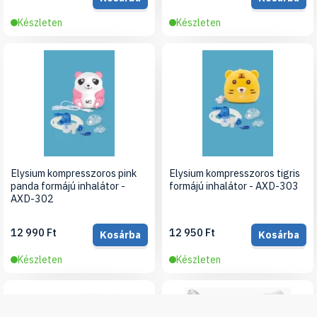
Készleten
Készleten
Elysium kompresszoros pink
Elysium kompresszoros tigris
panda formájú inhalátor -
formájú inhalátor - AXD-303
AXD-302
12 990 Ft
12 950 Ft
Kosárba
Kosárba
Készleten
Készleten
-20%