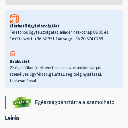
Elérhető ügyfélszolgálat
Telefonos ögyfélszolgálat, minden hétköznap 08:00 és
16:00 között, +36 52 951 146 vagy +36 20 574 0759.
Szaküzlet
25 éve működő, létavértesi szaküzletünkben várjuk
személyes ügyfélszolgálattal, segítség nyújtással,
tanácsadással.
Egészségpénztárra elszámolható
Leírás