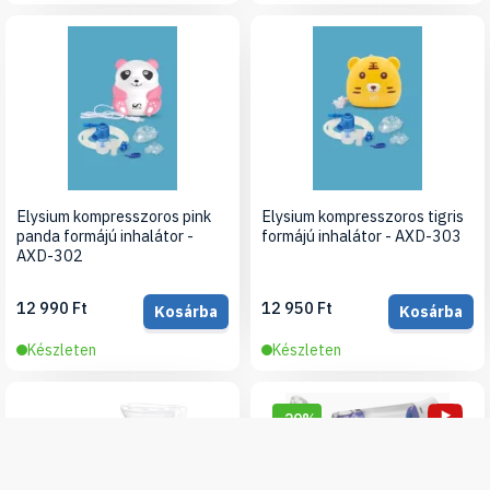
Elysium kompresszoros pink
Elysium kompresszoros tigris
panda formájú inhalátor -
formájú inhalátor - AXD-303
AXD-302
12 990 Ft
12 950 Ft
Kosárba
Kosárba
Készleten
Készleten
-20%