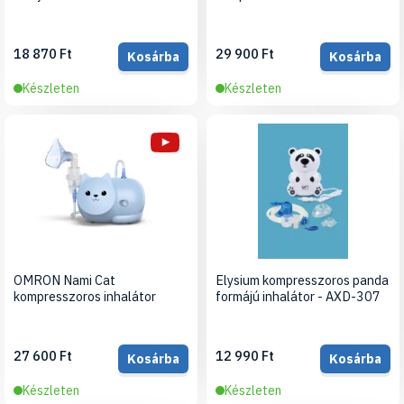
18 870 Ft
29 900 Ft
Kosárba
Kosárba
Készleten
Készleten
OMRON Nami Cat
Elysium kompresszoros panda
kompresszoros inhalátor
formájú inhalátor - AXD-307
27 600 Ft
12 990 Ft
Kosárba
Kosárba
Készleten
Készleten