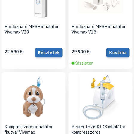
Hordozható MESH inhalátor
Hordozható MESH inhalátor
Vivamax V23
Vivamax V18
22 590 Ft
29 900 Ft
Részletek
Kosárba
Készleten
Kompresszoros inhalátor
Beurer IH26 KIDS inhalátor
"kutya" Vivamax
kompresszoros