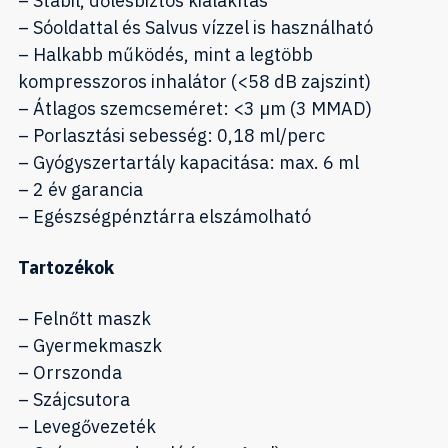
– Stabil, dőlésbiztos kialakítás
– Sóoldattal és Salvus vízzel is használható
– Halkabb működés, mint a legtöbb
kompresszoros inhalátor (<58 dB zajszint)
– Átlagos szemcseméret: <3 µm (3 MMAD)
– Porlasztási sebesség: 0,18 ml/perc
– Gyógyszertartály kapacitása: max. 6 ml
– 2 év garancia
– Egészségpénztárra elszámolható
Tartozékok
– Felnőtt maszk
– Gyermekmaszk
– Orrszonda
– Szájcsutora
– Levegővezeték