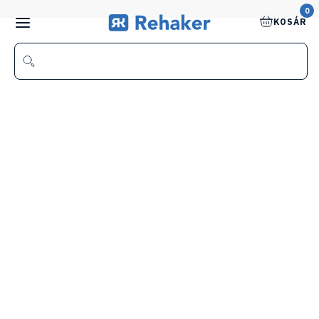
0
KOSÁR