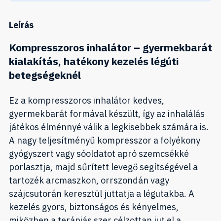
Leírás
Kompresszoros inhalátor – gyermekbarát
kialakítás, hatékony kezelés légúti
betegségeknél
Ez a kompresszoros inhalátor kedves,
gyermekbarát formával készült, így az inhalálás
játékos élménnyé válik a legkisebbek számára is.
A nagy teljesítményű kompresszor a folyékony
gyógyszert vagy sóoldatot apró szemcsékké
porlasztja, majd sűrített levegő segítségével a
tartozék arcmaszkon, orrszondán vagy
szájcsutorán keresztül juttatja a légutakba. A
kezelés gyors, biztonságos és kényelmes,
miközben a terápiás szer célzottan jut el a