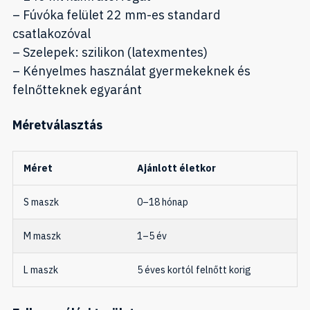
– Fúvóka felület 22 mm-es standard
csatlakozóval
– Szelepek: szilikon (latexmentes)
– Kényelmes használat gyermekeknek és
felnőtteknek egyaránt
Méretválasztás
Méret
Ajánlott életkor
S maszk
0–18 hónap
M maszk
1–5 év
L maszk
5 éves kortól felnőtt korig