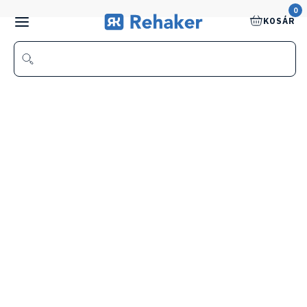
0
KOSÁR