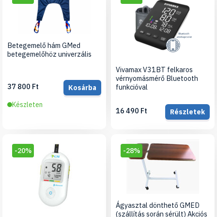
Betegemelő hám GMed
betegemelőhöz univerzális
Vivamax V31BT felkaros
vérnyomásmérő Bluetooth
37 800 Ft
funkcióval
Kosárba
Készleten
16 490 Ft
Részletek
-20%
-28%
Ágyasztal dönthető GMED
(szállítás során sérült) Akciós