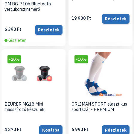
GM BG-710b Bluetooth
vércukorszintmérő
19 900 Ft
Részletek
6 390 Ft
Részletek
Készleten
-20%
-10%
BEURER MG18 Mini
ORLIMAN SPORT elasztikus
masszírozó készülék
sportszár - PREMIUM
4 270 Ft
6 990 Ft
Kosárba
Részletek