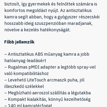
biztosít, így gyermekek és felnőttek számára is
komfortos megoldást nyújt. Az antisztatikus
kamra segít abban, hogy a gyógyszer részecskéi
hosszabb ideig szuszpenzióban maradjanak,
növelve a kezelés hatékonyságát.
Főbb jellemzők
– Antisztatikus ABS műanyag kamra a jobb
hatóanyag-leadásért
– Rugalmas pMDI adapter a legtöbb spray-vel
való kompatibilitáshoz
– Levehető LiteTouch arcmaszk puha, jól
illeszkedő szélekkel
– Megbízható aeroszol szállítás a légutakba
– Kompakt kialakítás, könnyű kezelhetőség
– 140 ml kamratérfogat