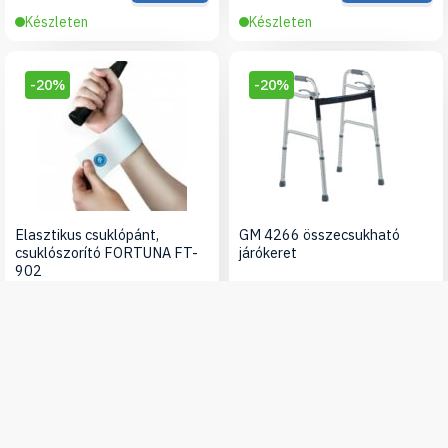
Készleten
Készleten
-20%
-20%
Elasztikus csuklópánt,
GM 4266 összecsukható
csuklószorító FORTUNA FT-
járókeret
902
625 Ft
12 700 Ft
Részletek
Részletek
Készleten
Készleten
-10%
-10%