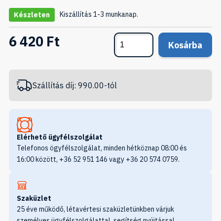
Kiszállítás 1-3 munkanap.
Készleten
6 420 Ft
Kosárba
Szállítás díj: 990.00-tól
Elérhető ügyfélszolgálat
Telefonos ögyfélszolgálat, minden hétköznap 08:00 és
16:00 között, +36 52 951 146 vagy +36 20 574 0759.
Szaküzlet
25 éve működő, létavértesi szaküzletünkben várjuk
személyes ügyfélszolgálattal, segítség nyújtással,