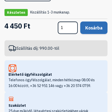
Kiszállítás 1-3 munkanap.
Készleten
4 450 Ft
Kosárba
Szállítás díj: 990.00-tól
Elérhető ügyfélszolgálat
Telefonos ögyfélszolgálat, minden hétköznap 08:00 és
16:00 között, +36 52 951 146 vagy +36 20 574 0759.
Szaküzlet
25 éve működő, létavértesi szaküzletünkben várjuk