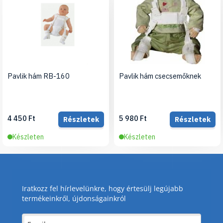
Pavlik hám RB-160
Pavlik hám csecsemőknek
4 450 Ft
5 980 Ft
Részletek
Részletek
Készleten
Készleten
Iratkozz fel hírlevelünkre, hogy értesülj legújabb
termékeinkről, újdonságainkról