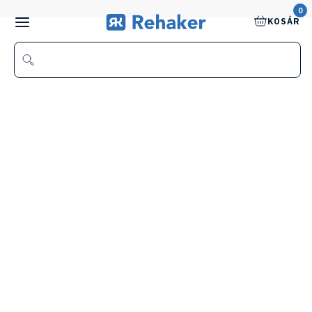
0
KOSÁR