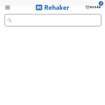
0
KOSÁR