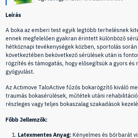
Leírás
A boka az emberi test egyik legtöbb terhelésnek kite
ennek megfelelően gyakran érintett különböző sér
hétköznapi tevékenységek közben, sportolás során
következtében bekövetkező sérülések után is fonto
rögzítés és támogatás, hogy elősegítsük a gyors és
gyógyulást.
Az Actimove TaloActive fűzős bokarögzítő kiváló me
traumás bokasérülések, műtétek utáni rehabilitáció
részleges vagy teljes bokaszalag szakadások kezel
Főbb Jellemzők:
Latexmentes Anyag:
Kényelmes és bőrbarát vis