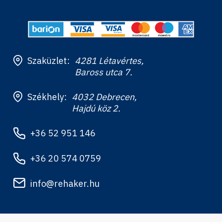
Szaküzlet:
4281 Létavértes,
Baross utca 7.
Székhely:
4032 Debrecen,
Hajdú köz 2.
+36 52 951 146
+36 20 574 0759
info@rehaker.hu