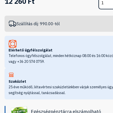
12 260 Ft
Szállítás díj: 990.00-tól
Elérhető ügyfélszolgálat
Telefonos ögyfélszolgálat, minden hétköznap 08:00 és 16:00 közö
vagy +36 20 574 0759.
Szaküzlet
25 éve működő, létavértesi szaküzletünkben várjuk személyes ügy
segítség nyújtással, tanácsadással.
Egészségpénztárra elszámolható