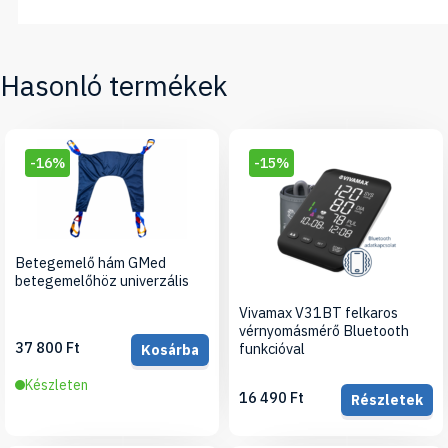
Hasonló termékek
-16%
-15%
Betegemelő hám GMed
betegemelőhöz univerzális
Vivamax V31BT felkaros
vérnyomásmérő Bluetooth
37 800 Ft
funkcióval
Kosárba
Készleten
16 490 Ft
Részletek