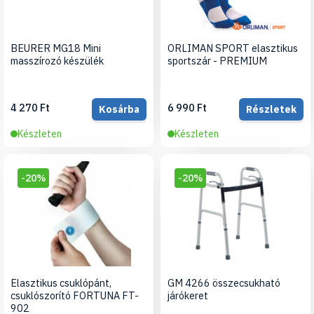
BEURER MG18 Mini
ORLIMAN SPORT elasztikus
masszírozó készülék
sportszár - PREMIUM
4 270 Ft
6 990 Ft
Kosárba
Részletek
Készleten
Készleten
-20%
-20%
Elasztikus csuklópánt,
GM 4266 összecsukható
csuklószorító FORTUNA FT-
járókeret
902