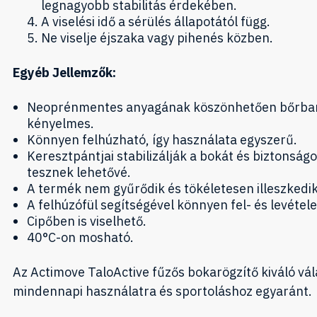
legnagyobb stabilitás érdekében.
A viselési idő a sérülés állapotától függ.
Ne viselje éjszaka vagy pihenés közben.
Egyéb Jellemzők:
Neoprénmentes anyagának köszönhetően bőrbar
kényelmes.
Könnyen felhúzható, így használata egyszerű.
Keresztpántjai stabilizálják a bokát és biztonság
tesznek lehetővé.
A termék nem gyűrődik és tökéletesen illeszkedik
A felhúzófül segítségével könnyen fel- és levétel
Cipőben is viselhető.
40°C-on mosható.
Az Actimove TaloActive fűzős bokarögzítő kiváló vá
mindennapi használatra és sportoláshoz egyaránt.