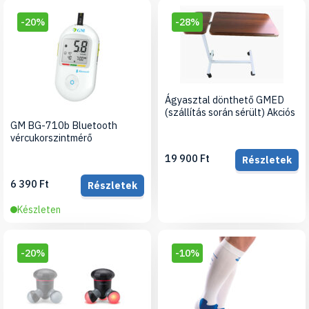
-20%
-28%
Ágyasztal dönthető GMED
(szállítás során sérült) Akciós
GM BG-710b Bluetooth
vércukorszintmérő
19 900 Ft
Részletek
6 390 Ft
Részletek
Készleten
-20%
-10%