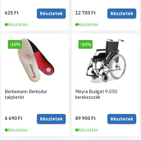
625 Ft
12 700 Ft
Részletek
Részletek
Készleten
Készleten
-10%
-10%
Berkemann Berkodur
Meyra Budget 9.050
talpbetét
kerekesszék
6 690 Ft
89 900 Ft
Részletek
Részletek
Készleten
Készleten