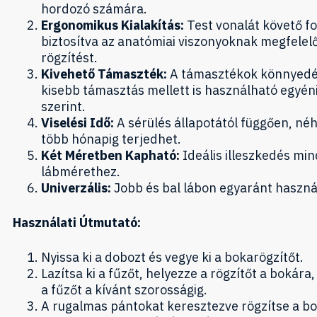
hordozó számára.
Ergonomikus Kialakítás:
Test vonalát követő fo
biztosítva az anatómiai viszonyoknak megfelel
rögzítést.
Kivehető Támaszték:
A támasztékok könnyedén
kisebb támasztás mellett is használható egyén
szerint.
Viselési Idő:
A sérülés állapotától függően, né
több hónapig terjedhet.
Két Méretben Kapható:
Ideális illeszkedés mi
lábmérethez.
Univerzális:
Jobb és bal lábon egyaránt haszná
Használati Útmutató:
Nyissa ki a dobozt és vegye ki a bokarögzítőt.
Lazítsa ki a fűzőt, helyezze a rögzítőt a bokár
a fűzőt a kívánt szorosságig.
A rugalmas pántokat keresztezve rögzítse a bo