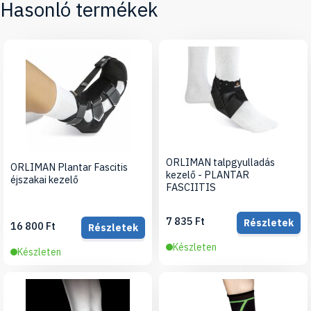
Hasonló termékek
ORLIMAN talpgyulladás
ORLIMAN Plantar Fascitis
kezelő - PLANTAR
éjszakai kezelő
FASCIITIS
7 835 Ft
Részletek
16 800 Ft
Részletek
Készleten
Készleten