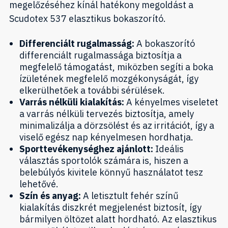
megelőzéséhez kínál hatékony megoldást a
Scudotex 537 elasztikus bokaszorító.
Differenciált rugalmasság:
A bokaszorító
differenciált rugalmassága biztosítja a
megfelelő támogatást, miközben segíti a boka
ízületének megfelelő mozgékonyságát, így
elkerülhetőek a további sérülések.
Varrás nélküli kialakítás:
A kényelmes viseletet
a varrás nélküli tervezés biztosítja, amely
minimalizálja a dörzsölést és az irritációt, így a
viselő egész nap kényelmesen hordhatja.
Sporttevékenységhez ajánlott:
Ideális
választás sportolók számára is, hiszen a
belebúlyós kivitele könnyű használatot tesz
lehetővé.
Szín és anyag:
A letisztult fehér színű
kialakítás diszkrét megjelenést biztosít, így
bármilyen öltözet alatt hordható. Az elasztikus