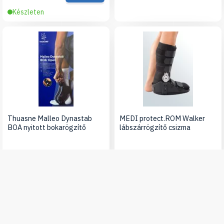
Készleten
Thuasne Malleo Dynastab
MEDI protect.ROM Walker
BOA nyitott bokarögzítő
lábszárrögzítő csizma
19 990 Ft
47 800 Ft
Részletek
Részletek
Készleten
Készleten