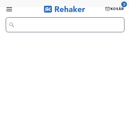
0
KOSÁR