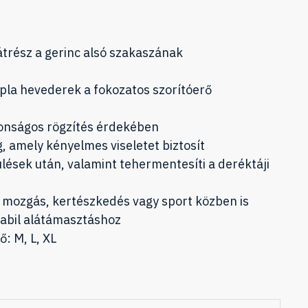
átrész a gerinc alsó szakaszának
pla hevederek a fokozatos szorítóerő
tonságos rögzítés érdekében
 amely kényelmes viseletet biztosít
ülések után, valamint tehermentesíti a deréktáji
mozgás, kertészkedés vagy sport közben is
tabil alátámasztáshoz
: M, L, XL