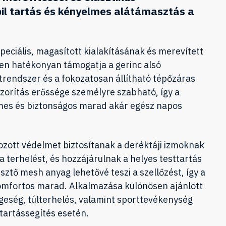
bil tartás és kényelmes alátámasztás a
peciális, magasított kialakításának és merevített
n hatékonyan támogatja a gerinc alsó
rendszer és a fokozatosan állítható tépőzáras
zorítás erőssége személyre szabható, így a
lmes és biztonságos marad akár egész napos
ozott védelmet biztosítanak a deréktáji izmoknak
a terhelést, és hozzájárulnak a helyes testtartás
sztő mesh anyag lehetővé teszi a szellőzést, így a
komfortos marad. Alkalmazása különösen ajánlott
eség, túlterhelés, valamint sporttevékenység
 tartássegítés esetén.