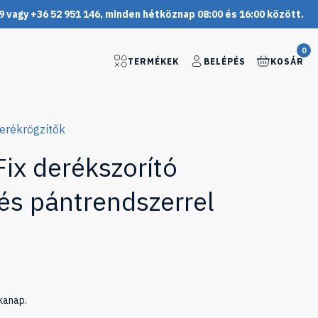
9 vagy +36 52 951 146, minden hétköznap 08:00 és 16:00 között.
0
TERMÉKEK
BELÉPÉS
KOSÁR
erékrögzítők
Fix derékszorító
és pántrendszerrel
kanap.