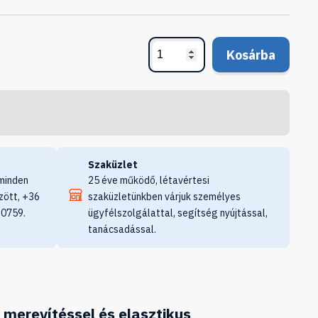
Kosárba
Szaküzlet
minden
25 éve működő, létavértesi
zött, +36
szaküzletünkben várjuk személyes
 0759.
ügyfélszolgálattal, segítség nyújtással,
tanácsadással.
 merevítéssel és elasztikus