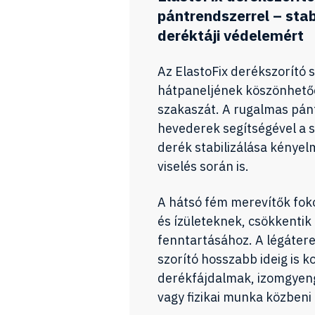
pántrendszerrel – sta
deréktáji védelemért
Az ElastoFix derékszorító s
hátpaneljének köszönhetőe
szakaszát. A rugalmas pánt
hevederek segítségével a s
derék stabilizálása kénye
viselés során is.
A hátsó fém merevítők fok
és ízületeknek, csökkentik 
fenntartásához. A légátere
szorító hosszabb ideig is 
derékfájdalmak, izomgyeng
vagy fizikai munka közbeni