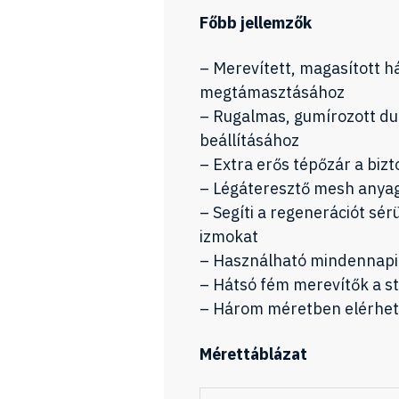
Főbb jellemzők
– Merevített, magasított h
megtámasztásához
– Rugalmas, gumírozott du
beállításához
– Extra erős tépőzár a biz
– Légáteresztő mesh anyag,
– Segíti a regenerációt sér
izmokat
– Használható mindennapi 
– Hátsó fém merevítők a s
– Három méretben elérhető
Mérettáblázat