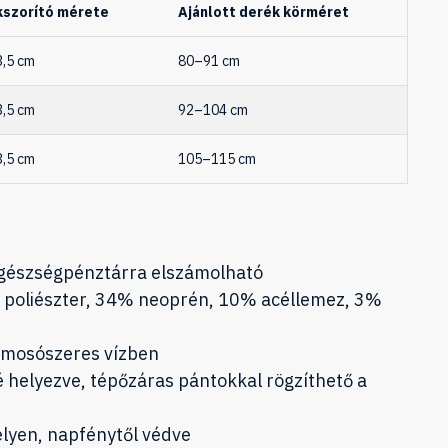
kszorító mérete
Ajánlott derék körméret
3,5 cm
80–91 cm
3,5 cm
92–104 cm
3,5 cm
105–115 cm
egészségpénztárra elszámolható
 poliészter, 34% neoprén, 10% acéllemez, 3%
 mosószeres vízben
é helyezve, tépőzáras pántokkal rögzíthető a
elyen, napfénytől védve