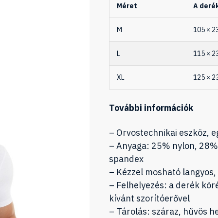
Méret
A deré
M
105 × 2
L
115 × 2
XL
125 × 2
További információk
– Orvostechnikai eszköz, 
– Anyaga: 25% nylon, 28%
spandex
– Kézzel mosható langyos,
– Felhelyezés: a derék kör
kívánt szorítóerővel
– Tárolás: száraz, hűvös h