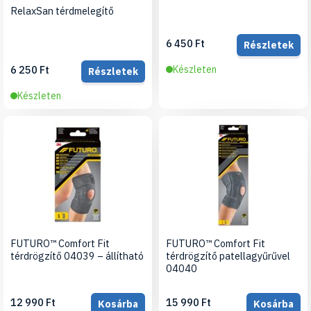
RelaxSan térdmelegítő
6 450 Ft
Részletek
6 250 Ft
Készleten
Részletek
Készleten
FUTURO™ Comfort Fit
FUTURO™ Comfort Fit
térdrögzítő 04039 – állítható
térdrögzítő patellagyűrűvel
04040
12 990 Ft
15 990 Ft
Kosárba
Kosárba