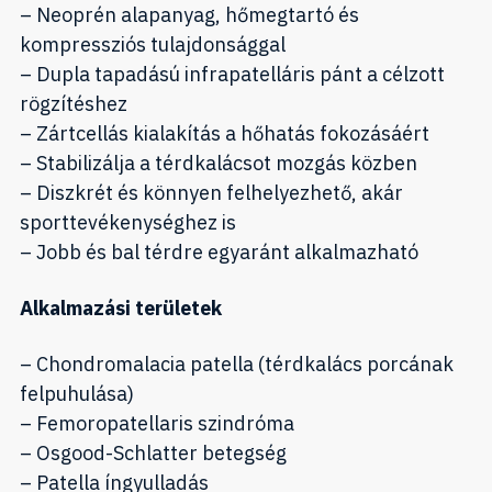
– Neoprén alapanyag, hőmegtartó és
kompressziós tulajdonsággal
– Dupla tapadású infrapatelláris pánt a célzott
rögzítéshez
– Zártcellás kialakítás a hőhatás fokozásáért
– Stabilizálja a térdkalácsot mozgás közben
– Diszkrét és könnyen felhelyezhető, akár
sporttevékenységhez is
– Jobb és bal térdre egyaránt alkalmazható
Alkalmazási területek
– Chondromalacia patella (térdkalács porcának
felpuhulása)
– Femoropatellaris szindróma
– Osgood-Schlatter betegség
– Patella íngyulladás