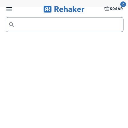
0
KOSÁR