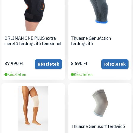
ORLIMAN ONE PLUS extra
Thuasne GenuAction
méretű térdrögzítő fém sínnel
térdrögzítő
37 990 Ft
8 690 Ft
Részletek
Részletek
Készleten
Készleten
Thuasne Genusoft térdvédő