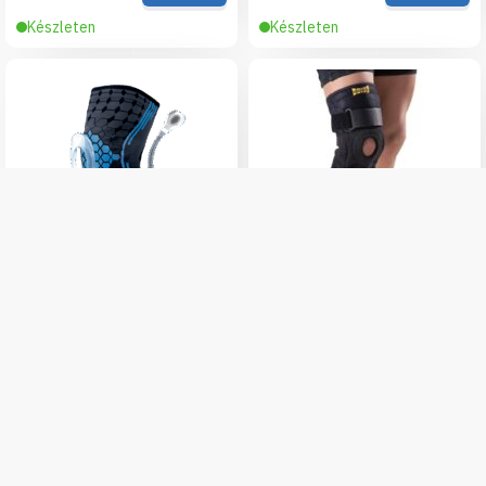
Készleten
Készleten
OrtoCare Sport térdszorító
URIEL Active Térdrögzítő AC-
patella gyűrűvel és
43D
merevítéssel
5 450 Ft
10 750 Ft
Részletek
Kosárba
Készleten
Készleten