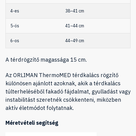
4-es
38–41 cm
5-ös
41–44 cm
6-os
44–49 cm
A térdrögzítő magassága 15 cm.
Az ORLIMAN ThermoMED térdkalács rögzítő
különösen ajánlott azoknak, akik a térdkalács
túlterheléséből fakadó fájdalmat, gyulladást vagy
instabilitást szeretnék csökkenteni, miközben
aktív életmódot folytatnak.
Méretvételi segítség