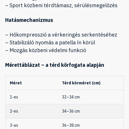
– Sport közbeni térdtámasz, sérülésmegelőzés
Hatásmechanizmus
– Hőkompresszió a vérkeringés serkentéséhez
– Stabilizáló nyomás a patella ín körül
– Mozgás közbeni védelmi funkció
Mérettáblázat – a térd körfogata alapján
Méret
Térd körméret (cm)
1-es
32–34 cm
2-es
34–36 cm
3-as
36–38 cm