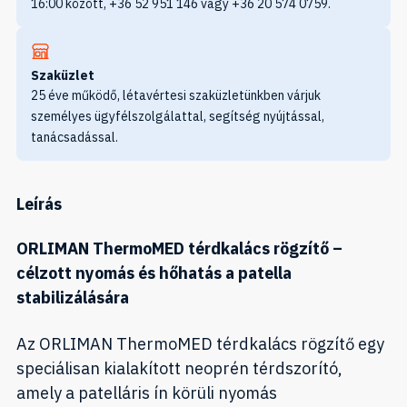
16:00 között, +36 52 951 146 vagy +36 20 574 0759.
Szaküzlet
25 éve működő, létavértesi szaküzletünkben várjuk
személyes ügyfélszolgálattal, segítség nyújtással,
tanácsadással.
Leírás
ORLIMAN ThermoMED térdkalács rögzítő –
célzott nyomás és hőhatás a patella
stabilizálására
Az ORLIMAN ThermoMED térdkalács rögzítő egy
speciálisan kialakított neoprén térdszorító,
amely a patelláris ín körüli nyomás