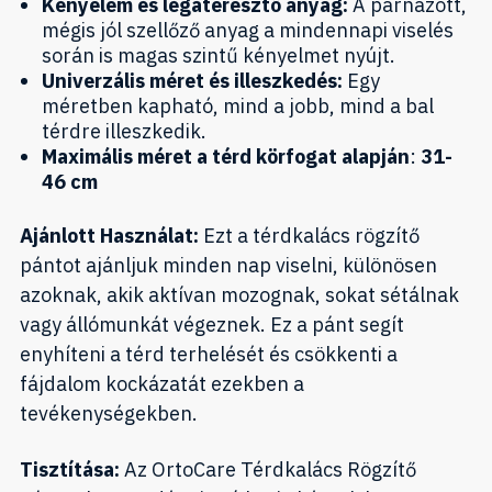
Kényelem és légáteresztő anyag:
A párnázott,
mégis jól szellőző anyag a mindennapi viselés
során is magas szintű kényelmet nyújt.
Univerzális méret és illeszkedés:
Egy
méretben kapható, mind a jobb, mind a bal
térdre illeszkedik.
Maximális méret a térd körfogat alapján
:
31-
46 cm
Ajánlott Használat:
Ezt a térdkalács rögzítő
pántot ajánljuk minden nap viselni, különösen
azoknak, akik aktívan mozognak, sokat sétálnak
vagy állómunkát végeznek. Ez a pánt segít
enyhíteni a térd terhelését és csökkenti a
fájdalom kockázatát ezekben a
tevékenységekben.
Tisztítása:
Az OrtoCare Térdkalács Rögzítő