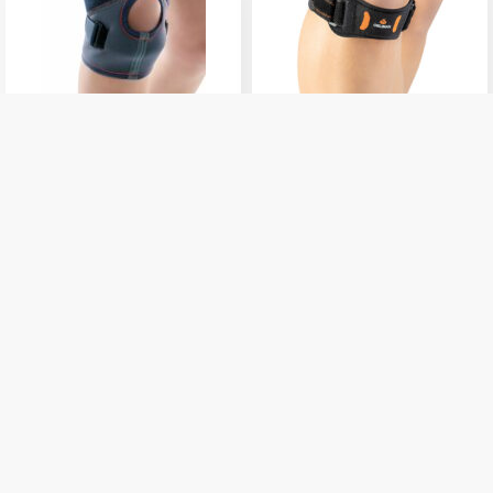
ORLIMAN ThermoMED
ORLIMAN EPITEC patella
térdkalács rögzítő térdszorító
rögzítő pánt
7 480 Ft
8 450 Ft
Részletek
Kosárba
Készleten
Készleten
Iratkozz fel hírlevelünkre, hogy értesülj legújabb
termékeinkről, újdonságainkról