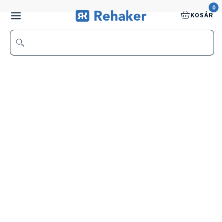
0
KOSÁR