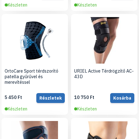
Készleten
Készleten
OrtoCare Sport térdszorító
URIEL Active Térdrögzítő AC-
patella gyűrűvel és
43D
merevítéssel
5 450 Ft
10 750 Ft
Részletek
Kosárba
Készleten
Készleten