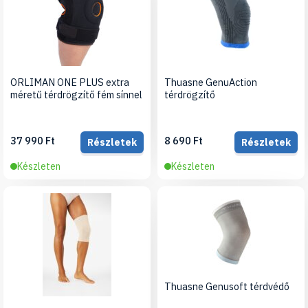
ORLIMAN ONE PLUS extra
Thuasne GenuAction
méretű térdrögzítő fém sínnel
térdrögzítő
37 990 Ft
8 690 Ft
Részletek
Részletek
Készleten
Készleten
Thuasne Genusoft térdvédő