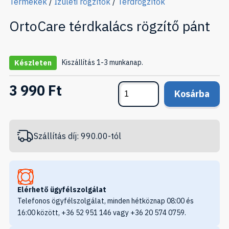
Termékek
/
Ízületi rögzítők
/
Térdrögzítők
OrtoCare térdkalács rögzítő pánt
Kiszállítás 1-3 munkanap.
Készleten
3 990 Ft
Kosárba
Szállítás díj: 990.00-tól
Elérhető ügyfélszolgálat
Telefonos ögyfélszolgálat, minden hétköznap 08:00 és
16:00 között, +36 52 951 146 vagy +36 20 574 0759.