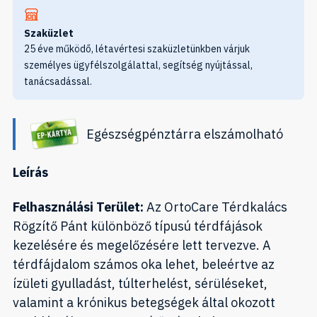
Szaküzlet
25 éve működő, létavértesi szaküzletünkben várjuk
személyes ügyfélszolgálattal, segítség nyújtással,
tanácsadással.
Egészségpénztárra elszámolható
Leírás
Felhasználási Terület:
Az OrtoCare Térdkalács
Rögzítő Pánt különböző típusú térdfájások
kezelésére és megelőzésére lett tervezve. A
térdfájdalom számos oka lehet, beleértve az
ízületi gyulladást, túlterhelést, sérüléseket,
valamint a krónikus betegségek által okozott