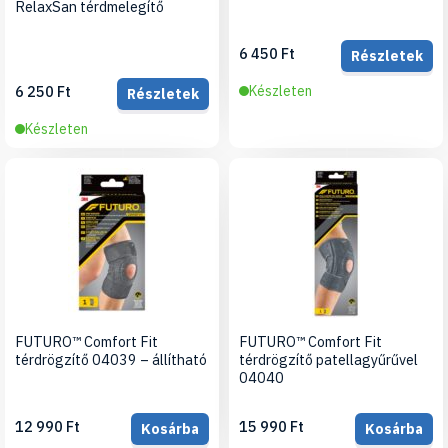
RelaxSan térdmelegítő
6 450 Ft
Részletek
6 250 Ft
Készleten
Részletek
Készleten
FUTURO™ Comfort Fit
FUTURO™ Comfort Fit
térdrögzítő 04039 – állítható
térdrögzítő patellagyűrűvel
04040
12 990 Ft
15 990 Ft
Kosárba
Kosárba