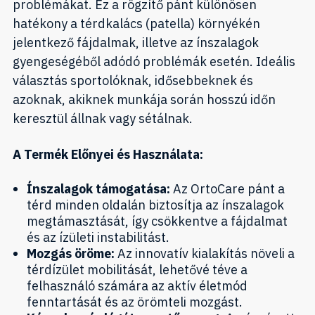
problémákat. Ez a rögzítő pánt különösen
hatékony a térdkalács (patella) környékén
jelentkező fájdalmak, illetve az ínszalagok
gyengeségéből adódó problémák esetén. Ideális
választás sportolóknak, idősebbeknek és
azoknak, akiknek munkája során hosszú időn
keresztül állnak vagy sétálnak.
A Termék Előnyei és Használata:
Ínszalagok támogatása:
Az OrtoCare pánt a
térd minden oldalán biztosítja az ínszalagok
megtámasztását, így csökkentve a fájdalmat
és az ízületi instabilitást.
Mozgás öröme:
Az innovatív kialakítás növeli a
térdízület mobilitását, lehetővé téve a
felhasználó számára az aktív életmód
fenntartását és az örömteli mozgást.