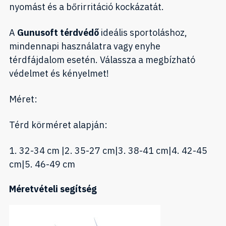
nyomást és a bőrirritáció kockázatát.
A
Gunusoft térdvédő
ideális sportoláshoz,
mindennapi használatra vagy enyhe
térdfájdalom esetén. Válassza a megbízható
védelmet és kényelmet!
Méret:
Térd körméret alapján:
1. 32-34 cm |2. 35-27 cm|3. 38-41 cm|4. 42-45
cm|5. 46-49 cm
Méretvételi segítség