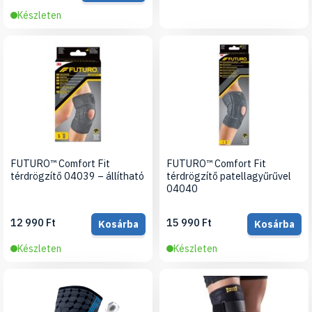
Készleten
FUTURO™ Comfort Fit
FUTURO™ Comfort Fit
térdrögzítő 04039 – állítható
térdrögzítő patellagyűrűvel
04040
12 990 Ft
15 990 Ft
Kosárba
Kosárba
Készleten
Készleten