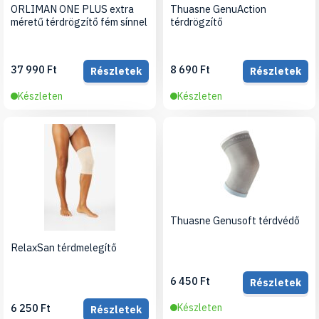
ORLIMAN ONE PLUS extra
Thuasne GenuAction
méretű térdrögzítő fém sínnel
térdrögzítő
37 990 Ft
8 690 Ft
Részletek
Részletek
Készleten
Készleten
Thuasne Genusoft térdvédő
RelaxSan térdmelegítő
6 450 Ft
Részletek
6 250 Ft
Készleten
Részletek