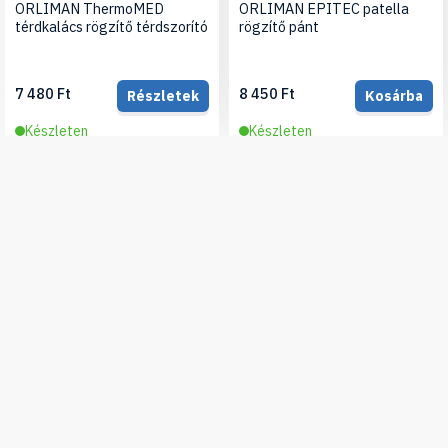
ORLIMAN ThermoMED
ORLIMAN EPITEC patella
térdkalács rögzítő térdszorító
rögzítő pánt
7 480 Ft
8 450 Ft
Részletek
Kosárba
Készleten
Készleten
Iratkozz fel hírlevelünkre, hogy értesülj legújabb
termékeinkről, újdonságainkról
Feliratkozás