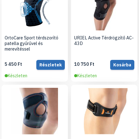
OrtoCare Sport térdszorító
URIEL Active Térdrögzítő AC-
patella gyűrűvel és
43D
merevítéssel
5 450 Ft
10 750 Ft
Részletek
Kosárba
Készleten
Készleten