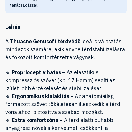
tanácsadással.
Leírás
A
Thuasne Genusoft térdvédő
ideális választás
mindazok számára, akik enyhe térdstabilizálásra
és fokozott komfortérzetre vágynak.
🔹
Proprioceptív hatás
– Az elasztikus
kompressziós szövet (kb. 17 Hgmm) segíti az
ízület jobb érzékelését és stabilizálását.
🔹
Ergonomikus kialakítás
– Az anatómiailag
formázott szövet tökéletesen illeszkedik a térd
vonalához, biztosítva a szabad mozgást.
🔹
Extra komfortzóna
– A térd alatti puhább
anyagrész növeli a kényelmet, csökkenti a