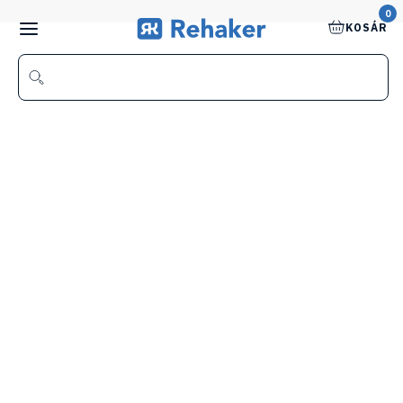
0
KOSÁR