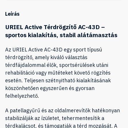
Leírás
URIEL Active Térdrögzítő AC-43D –
sportos kialakítás, stabil alátámasztás
Az URIEL Active AC-43D egy sport típusú
térdrögzítő, amely kiváló választás
térdfájdalommal élők, sportsérülések utáni
rehabilitáció vagy műtéteket követő rögzítés
esetén. Teljesen szétnyitható kialakításának
köszönhetően egyszerűen és gyorsan
felhelyezhető.
A patellagyűrű és az oldalmerevítők hatékonyan
stabilizálják az ízületet, tehermentesítik a
térdkalácsot, és támogatják a térd mozgását. A