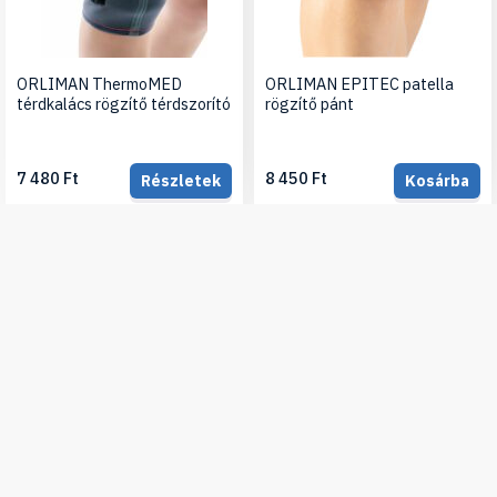
ORLIMAN ThermoMED
ORLIMAN EPITEC patella
térdkalács rögzítő térdszorító
rögzítő pánt
7 480 Ft
8 450 Ft
Részletek
Kosárba
Készleten
Készleten
Iratkozz fel hírlevelünkre, hogy értesülj legújabb
termékeinkről, újdonságainkról
Feliratkozás