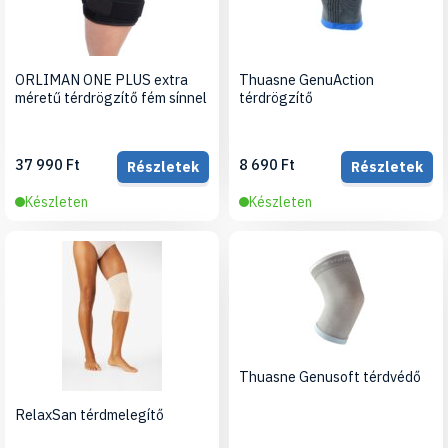
ORLIMAN ONE PLUS extra
Thuasne GenuAction
méretű térdrögzítő fém sínnel
térdrögzítő
37 990 Ft
8 690 Ft
Részletek
Részletek
Készleten
Készleten
Thuasne Genusoft térdvédő
RelaxSan térdmelegítő