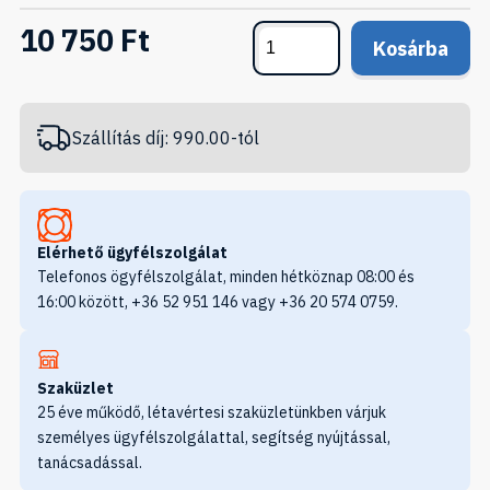
10 750 Ft
Kosárba
Szállítás díj: 990.00-tól
Elérhető ügyfélszolgálat
Telefonos ögyfélszolgálat, minden hétköznap 08:00 és
16:00 között, +36 52 951 146 vagy +36 20 574 0759.
Szaküzlet
25 éve működő, létavértesi szaküzletünkben várjuk
személyes ügyfélszolgálattal, segítség nyújtással,
tanácsadással.