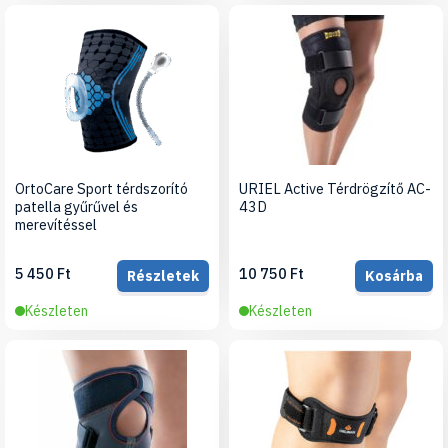
OrtoCare Sport térdszorító
URIEL Active Térdrögzítő AC-
patella gyűrűvel és
43D
merevítéssel
5 450 Ft
10 750 Ft
Részletek
Kosárba
Készleten
Készleten