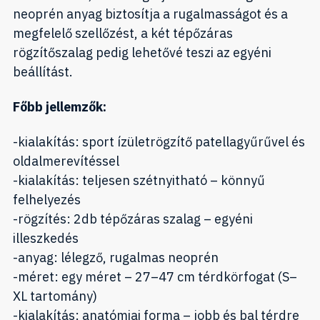
neoprén anyag biztosítja a rugalmasságot és a
megfelelő szellőzést, a két tépőzáras
rögzítőszalag pedig lehetővé teszi az egyéni
beállítást.
Főbb jellemzők:
-kialakítás: sport ízületrögzítő patellagyűrűvel és
oldalmerevítéssel
-kialakítás: teljesen szétnyitható – könnyű
felhelyezés
-rögzítés: 2db tépőzáras szalag – egyéni
illeszkedés
-anyag: lélegző, rugalmas neoprén
-méret: egy méret – 27–47 cm térdkörfogat (S–
XL tartomány)
-kialakítás: anatómiai forma – jobb és bal térdre