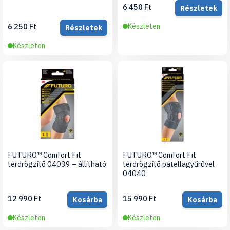
6 450 Ft
Részletek
6 250 Ft
Készleten
Részletek
Készleten
FUTURO™ Comfort Fit
FUTURO™ Comfort Fit
térdrögzítő 04039 – állítható
térdrögzítő patellagyűrűvel
04040
12 990 Ft
15 990 Ft
Kosárba
Kosárba
Készleten
Készleten