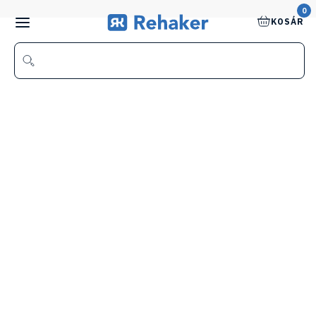
0
KOSÁR