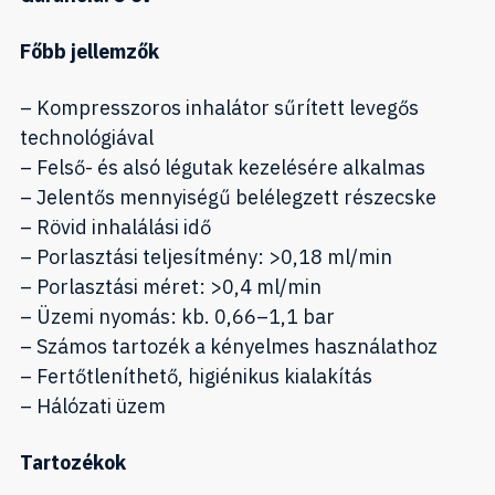
Főbb jellemzők
– Kompresszoros inhalátor sűrített levegős
technológiával
– Felső- és alsó légutak kezelésére alkalmas
– Jelentős mennyiségű belélegzett részecske
– Rövid inhalálási idő
– Porlasztási teljesítmény: >0,18 ml/min
– Porlasztási méret: >0,4 ml/min
– Üzemi nyomás: kb. 0,66–1,1 bar
– Számos tartozék a kényelmes használathoz
– Fertőtleníthető, higiénikus kialakítás
– Hálózati üzem
Tartozékok