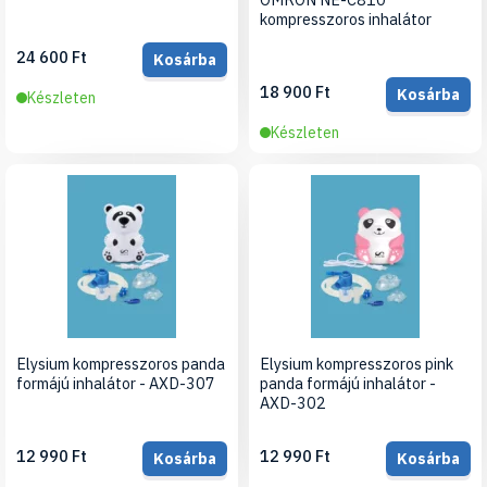
kompresszoros inhalátor
24 600 Ft
Kosárba
18 900 Ft
Kosárba
Készleten
Készleten
Elysium kompresszoros panda
Elysium kompresszoros pink
formájú inhalátor - AXD-307
panda formájú inhalátor -
AXD-302
12 990 Ft
12 990 Ft
Kosárba
Kosárba