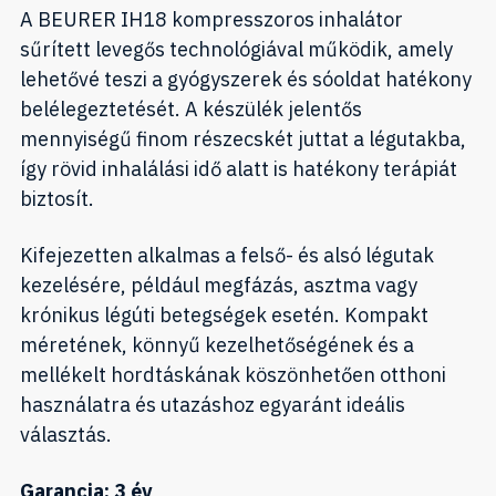
A BEURER IH18 kompresszoros inhalátor
sűrített levegős technológiával működik, amely
lehetővé teszi a gyógyszerek és sóoldat hatékony
belélegeztetését. A készülék jelentős
mennyiségű finom részecskét juttat a légutakba,
így rövid inhalálási idő alatt is hatékony terápiát
biztosít.
Kifejezetten alkalmas a felső- és alsó légutak
kezelésére, például megfázás, asztma vagy
krónikus légúti betegségek esetén. Kompakt
méretének, könnyű kezelhetőségének és a
mellékelt hordtáskának köszönhetően otthoni
használatra és utazáshoz egyaránt ideális
választás.
Garancia: 3 év