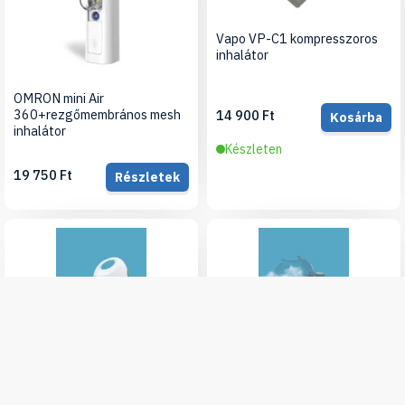
Vapo VP-C1 kompresszoros
inhalátor
OMRON mini Air
360+rezgőmembrános mesh
14 900 Ft
Kosárba
inhalátor
Készleten
19 750 Ft
Részletek
Elysium kompresszoros
Elysium ultrahangos MESH
felnőtt inhalátor - AXD-305
inhalátor beépített