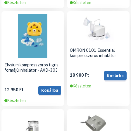
Készleten
Készleten
OMRON C101 Essential
kompresszoros inhalátor
Elysium kompresszoros tigris
formájú inhalátor - AXD-303
18 980 Ft
Kosárba
Készleten
12 950 Ft
Kosárba
Készleten