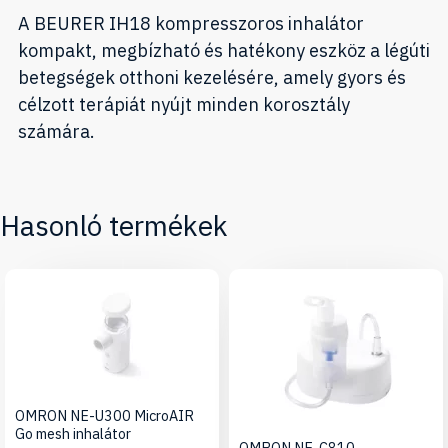
A BEURER IH18 kompresszoros inhalátor
kompakt, megbízható és hatékony eszköz a légúti
betegségek otthoni kezelésére, amely gyors és
célzott terápiát nyújt minden korosztály
számára.
Hasonló termékek
OMRON NE-U300 MicroAIR
Go mesh inhalátor
OMRON NE-C810