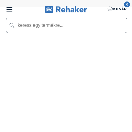
0
KOSÁR