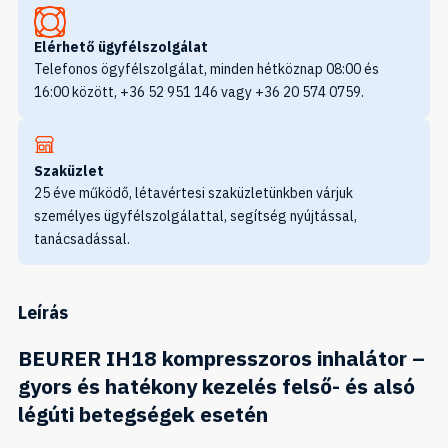
Elérhető ügyfélszolgálat
Telefonos ögyfélszolgálat, minden hétköznap 08:00 és
16:00 között, +36 52 951 146 vagy +36 20 574 0759.
Szaküzlet
25 éve működő, létavértesi szaküzletünkben várjuk
személyes ügyfélszolgálattal, segítség nyújtással,
tanácsadással.
Leírás
BEURER IH18 kompresszoros inhalátor –
gyors és hatékony kezelés felső- és alsó
légúti betegségek esetén