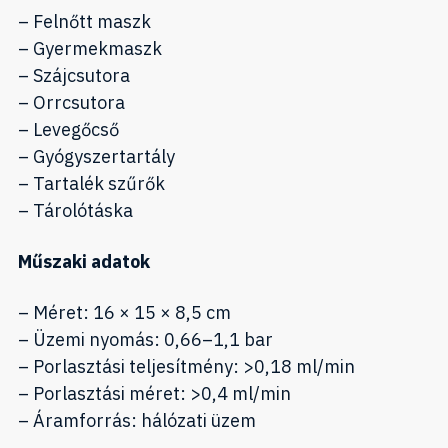
– Felnőtt maszk
– Gyermekmaszk
– Szájcsutora
– Orrcsutora
– Levegőcső
– Gyógyszertartály
– Tartalék szűrők
– Tárolótáska
Műszaki adatok
– Méret: 16 × 15 × 8,5 cm
– Üzemi nyomás: 0,66–1,1 bar
– Porlasztási teljesítmény: >0,18 ml/min
– Porlasztási méret: >0,4 ml/min
– Áramforrás: hálózati üzem