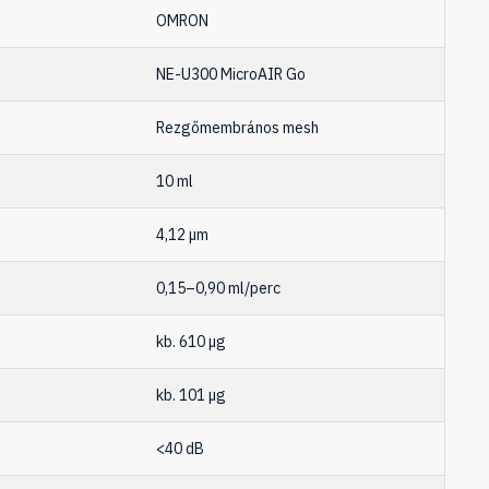
OMRON
NE-U300 MicroAIR Go
Rezgőmembrános mesh
10 ml
4,12 µm
0,15–0,90 ml/perc
kb. 610 µg
kb. 101 µg
<40 dB