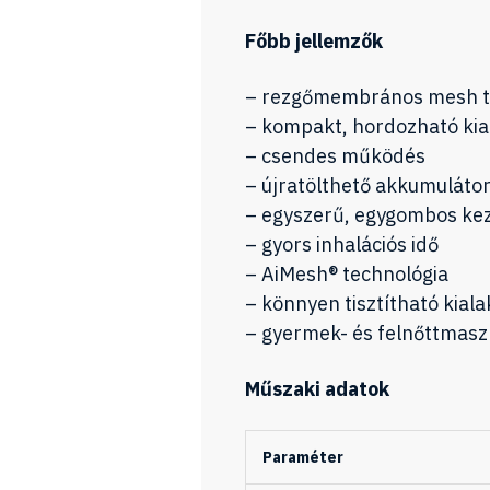
Főbb jellemzők
– rezgőmembrános mesh t
– kompakt, hordozható kia
– csendes működés
– újratölthető akkumulátor
– egyszerű, egygombos ke
– gyors inhalációs idő
– AiMesh® technológia
– könnyen tisztítható kiala
– gyermek- és felnőttmasz
Műszaki adatok
Paraméter