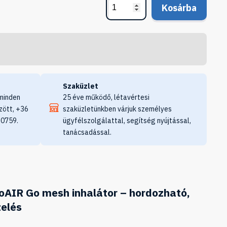
Kosárba
Szaküzlet
minden
25 éve működő, létavértesi
zött, +36
szaküzletünkben várjuk személyes
 0759.
ügyfélszolgálattal, segítség nyújtással,
tanácsadással.
IR Go mesh inhalátor – hordozható,
zelés