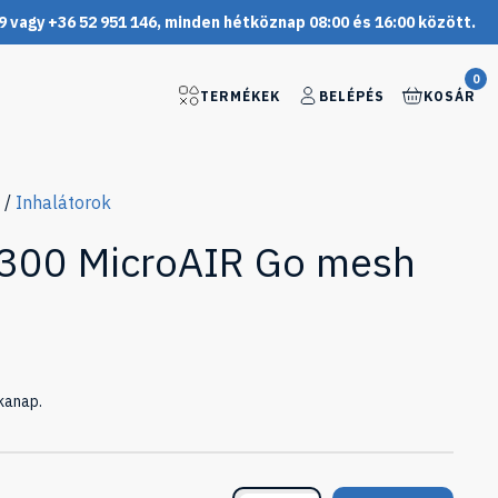
9 vagy +36 52 951 146, minden hétköznap 08:00 és 16:00 között.
0
TERMÉKEK
BELÉPÉS
KOSÁR
/
Inhalátorok
00 MicroAIR Go mesh
kanap.