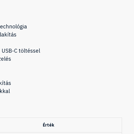
echnológia
lakítás
 USB-C töltéssel
zelés
kítás
kkal
Érték