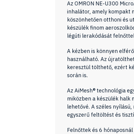
Az OMRON NE-U300 Micro
inhalátor, amely kompakt
köszönhetően otthoni és ut
készülék finom aeroszolkö
légúti lerakódását felnőt
A kézben is könnyen elfér
használható. Az újratölthe
keresztül tölthető, ezért
során is.
Az AiMesh® technológia egy
miközben a készülék halk 
lehetővé. A széles nyílású
egyszerű feltöltést és tisztí
Felnőttek és 6 hónaposnál