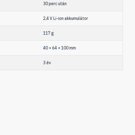
30 perc után
2,4 V Li-ion akkumulátor
117 g
40 × 64 × 100 mm
3 év