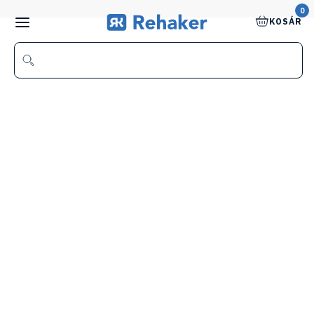
0
KOSÁR