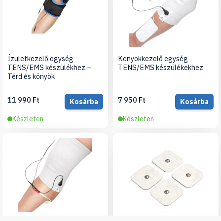
Ízületkezelő egység
Könyökkezelő egység
TENS/EMS készülékhez –
TENS/EMS készülékekhez
Térd és könyök
11 990 Ft
7 950 Ft
Kosárba
Kosárba
Készleten
Készleten