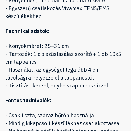
- Kényelmes, ruha alatt is hordható kivitel
- Egyszerű csatlakozás Vivamax TENS/EMS
készülékekhez
Technikai adatok:
- Könyökméret: 25–36 cm
- Tartozék: 1 db ezüstszálas szorító + 1 db 10x5
cm tappancs
- Használat: az egységet legalább 4 cm
távolságra helyezze el a tappancstól
- Tisztítás: kézzel, enyhe szappanos vízzel
Fontos tudnivalók:
- Csak tiszta, száraz bőrön használja
- Mindig kikapcsolt készülékhez csatlakoztassa