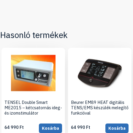
Hasonló termékek
TENSEL Double Smart
Beurer EM89 HEAT digitális
ME2015 – kétcsatornás ideg-
TENS/EMS készülék melegítő
és izomstimulátor
funkcióval
64 990 Ft
64 990 Ft
Kosárba
Kosárba