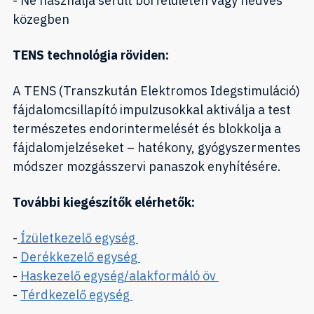
- Ne használja sérült bőrfelületen vagy nedves
közegben
TENS technológia röviden:
A TENS (Transzkután Elektromos Idegstimuláció)
fájdalomcsillapító impulzusokkal aktiválja a test
természetes endorintermelését és blokkolja a
fájdalomjelzéseket – hatékony, gyógyszermentes
módszer mozgásszervi panaszok enyhítésére.
További kiegészítők elérhetők:
-
Ízületkezelő egység
-
Derékkezelő egység
-
Haskezelő egység/alakformáló öv
-
Térdkezelő egység