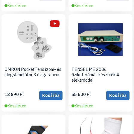
Készleten
Készleten
OMRON PocketTens izom- és
TENSEL ME 2006
idegstimulátor 3 év garancia
fizikoterápiás készülék 4
elektróddal
18 890 Ft
55 600 Ft
Kosárba
Kosárba
Készleten
Készleten