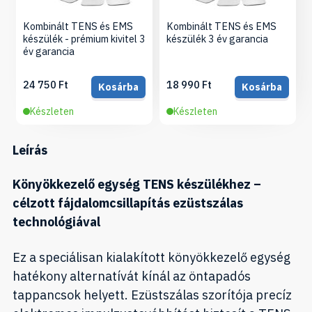
Kombinált TENS és EMS
Kombinált TENS és EMS
készülék - prémium kivitel 3
készülék 3 év garancia
év garancia
24 750 Ft
18 990 Ft
Kosárba
Kosárba
Készleten
Készleten
Leírás
Könyökkezelő egység TENS készülékhez –
célzott fájdalomcsillapítás ezüstszálas
technológiával
Ez a speciálisan kialakított könyökkezelő egység
hatékony alternatívát kínál az öntapadós
tappancsok helyett. Ezüstszálas szorítója precíz