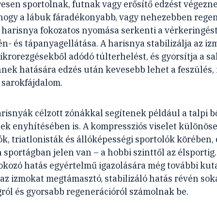
esen sportolnak, futnak vagy erősítő edzést végezn
 hogy a lábuk fáradékonyabb, vagy nehezebben regen
harisnya fokozatos nyomása serkenti a vérkeringést,
n- és tápanyagellátása. A harisnya stabilizálja az iz
ikrorezgésekből adódó túlterhelést, és gyorsítja a 
nnek hatására edzés után kevesebb lehet a feszülés, 
 sarokfájdalom.
risnyák célzott zónákkal segítenek például a talpi 
ek enyhítésében is. A kompressziós viselet különöse
k, triatlonisták és állóképességi sportolók körében,
sportágban jelen van – a hobbi szinttől az élsportig.
okozó hatás egyértelmű igazolására még további kut
az izmokat megtámasztó, stabilizáló hatás révén so
ról és gyorsabb regenerációról számolnak be.