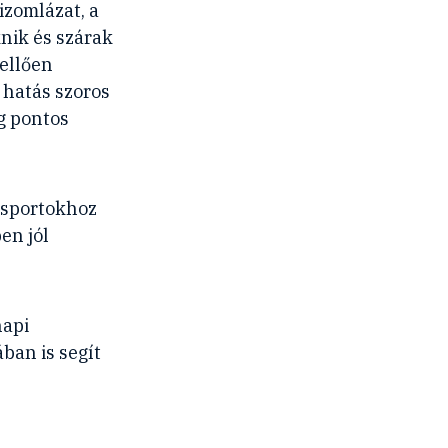
izomlázat, a
knik és szárak
ellően
 hatás szoros
g pontos
 sportokhoz
en jól
napi
ban is segít