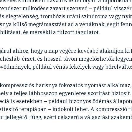
viselés különösen hasznos lehet olyan állapotokban
rendszer működése zavart szenved – például visszér
ás elégtelenség, trombózis utáni szindróma vagy ny
isnya külső megtámasztást ad a vénáknak, segít fenn
bilitását, és mérsékli a túlzott tágulatot.
árul ahhoz, hogy a nap végére kevésbé alakuljon ki 
ehézláb-érzet, és hosszú távon megelőzhetők legye
vődmények, például vénás fekélyek vagy bőrelválto
 kompressziós harisnya fokozatos nyomást alkalmaz, 
mely a teljes lábhosszon egyenletes szorítást biztosít.
peciális esetekben – például bizonyos ödémás állapo
yettesítő terápiában – indokolt lehet. A kompresszió 
ot jellegétől függ, ezért célszerű a választást szakem