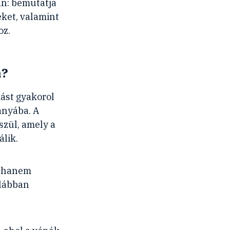
an: bemutatja
ket, valamint
oz.
a?
ást gyakorol
rányába. A
szül, amely a
álik.
, hanem
 lábban