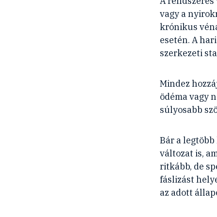
A rendszeres 
vagy a nyirok
krónikus vén
esetén. A har
szerkezeti sta
Mindez hozzáj
ödéma vagy n
súlyosabb szö
Bár a legtöbb
változat is, a
ritkább, de s
fáslizást hel
az adott állap