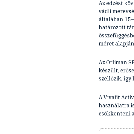
Az edzést köve
vádli merevsé
általában 15
határozott tá
összefüggésbe
méret alapján 
Az Orliman SP
készült, erőse
szellőzik, íg
A Vivafit Ac
használatra i
csökkenteni a