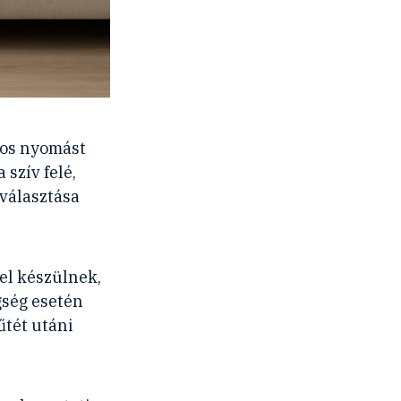
tos nyomást
 szív felé,
iválasztása
el készülnek,
gség esetén
űtét utáni