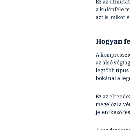
Ez az útmutat
a különféle 
azt is, mikor
Hogyan fe
A kompresszió
az alsó végtag
legtöbb típus
bokánál a leg
Ez az elrend
megelőzi a vér
jelentkező fe