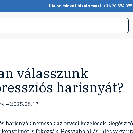
Hívjon minket bizalommal: +36 20 574 075
an válasszunk
essziós harisnyát?
y – 2025.08.17.
s harisnyák nemcsak az orvosi kezelések kiegészítő
ényelmét is fokozzák. Hosszabb állás, ülés vagy u