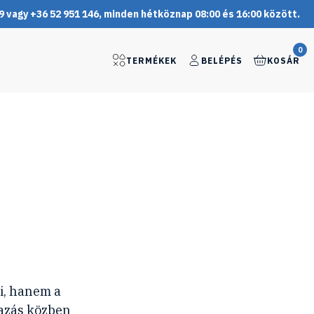
9 vagy +36 52 951 146, minden hétköznap 08:00 és 16:00 között.
0
TERMÉKEK
BELÉPÉS
KOSÁR
i, hanem a
tazás közben