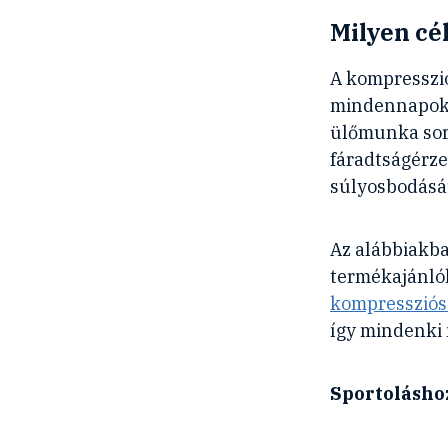
Milyen cé
A kompresszi
mindennapokba
ülőmunka sorá
fáradtságérze
súlyosbodásá
Az alábbiakba
termékajánlók
kompressziós
így mindenki 
Sportolásho