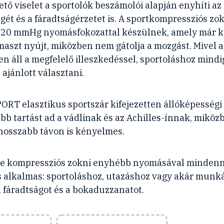
tő viselet a sportolók beszámolói alapján enyhíti az 
gét és a fáradtságérzetet is. A sportkompressziós zo
–20 mmHg nyomásfokozattal készülnek, amely már k
maszt nyújt, miközben nem gátolja a mozgást. Mivel a
n áll a megfelelő illeszkedéssel, sportoláshoz mindi
ajánlott választani.
ORT elasztikus sportszár kifejezetten állóképességi
bb tartást ad a vádlinak és az Achilles-ínnak, miközb
y hosszabb távon is kényelmes.
tive kompressziós zokni enyhébb nyomásával minden
s alkalmas: sportoláshoz, utazáshoz vagy akár munká
 fáradtságot és a bokaduzzanatot.