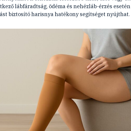
tkező lábfáradtság, ödéma és nehézláb-érzés esetén
st biztosító harisnya hatékony segítséget nyújthat.