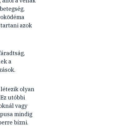
, ahol a vénák
betegség,
iroködéma
tartani azok
fáradtság,
nek a
zások.
létezik olyan
 Ez utóbbi
toknál vagy
típusa mindig
berre bízni.