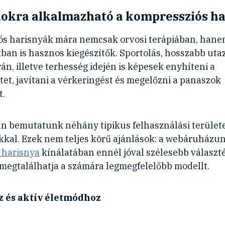
lokra alkalmazható a kompressziós h
ós harisnyák mára nemcsak orvosi terápiában, hane
n is hasznos kiegészítők. Sportolás, hosszabb utazá
n, illetve terhesség idején is képesek enyhíteni a
tet, javítani a vérkeringést és megelőzni a panaszok
t.
n bemutatunk néhány tipikus felhasználási területe
kal. Ezek nem teljes körű ajánlások: a webáruházu
 harisnya
kínálatában ennél jóval szélesebb választé
megtalálhatja a számára legmegfelelőbb modellt.
z és aktív életmódhoz