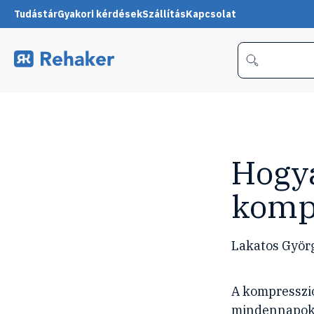
Tudástár
Gyakori kérdések
Szállítás
Kapcsolat
Hogy
kompr
Lakatos Györg
A kompresszió
mindennapok k