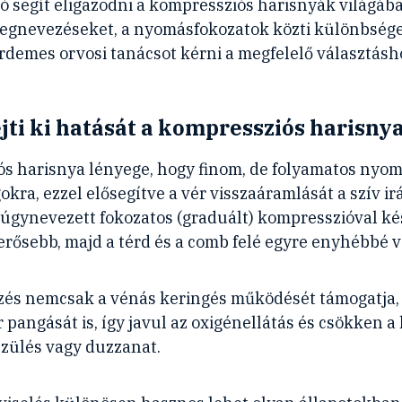
ó segít eligazodni a kompressziós harisnyák világáb
megnevezéseket, a nyomásfokozatok közti különbsége
 érdemes orvosi tanácsot kérni a megfelelő választásh
jti ki hatását a kompressziós harisny
s harisnya lényege, hogy finom, de folyamatos nyom
okra, ezzel elősegítve a vér visszaáramlását a szív i
 úgynevezett fokozatos (graduált) kompresszióval ké
erősebb, majd a térd és a comb felé egyre enyhébbé v
ezés nemcsak a vénás keringés működését támogatja
 pangását is, így javul az oxigénellátás és csökken a
szülés vagy duzzanat.