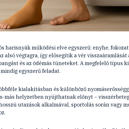
s harisnyák működési elve egyszerű: enyhe, fokoza
 alsó végtagra, így elősegítik a vér visszaáramlását a
pangást és az ödémás tüneteket. A megfelelő típus k
mindig egyszerű feladat.
öbbféle kialakításban és különböző nyomáserősségg
s-más helyzetben nyújthatnak előnyt – visszérbete
hosszú utazások alkalmával, sportolás során vagy m
oz.