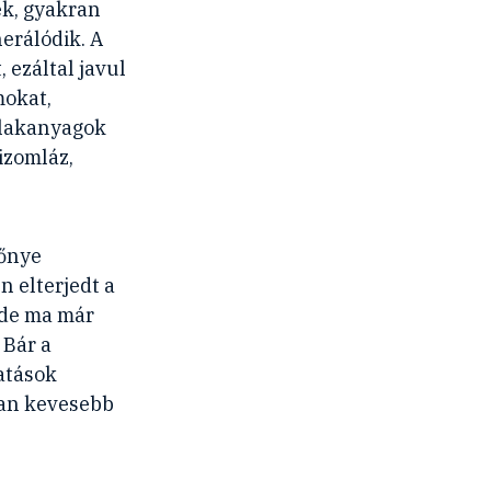
ek, gyakran
erálódik. A
 ezáltal javul
mokat,
salakanyagok
izomláz,
bőnye
n elterjedt a
 de ma már
 Bár a
atások
kan kevesebb