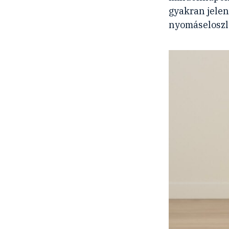
gyakran jelen
nyomáseloszlá