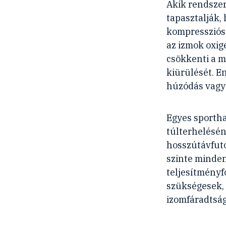
Akik rendszer
tapasztalják,
kompressziós 
az izmok oxigé
csökkenti a m
kiürülését. E
húzódás vagy
Egyes sportha
túlterhelésén
hosszútávfutó
szinte minden 
teljesítményf
szükségesek, 
izomfáradtság