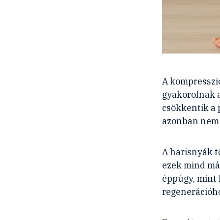
A kompresszió
gyakorolnak az
csökkentik a 
azonban nem 
A harisnyák t
ezek mind má
éppúgy, mint 
regenerációh