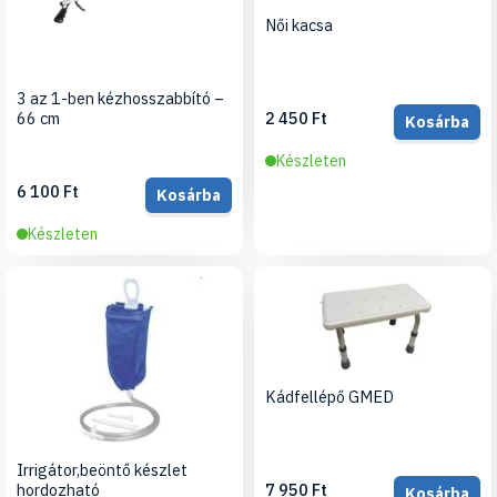
Női kacsa
3 az 1-ben kézhosszabbító –
66 cm
2 450 Ft
Kosárba
Készleten
6 100 Ft
Kosárba
Készleten
Kádfellépő GMED
Irrigátor,beöntő készlet
hordozható
7 950 Ft
Kosárba