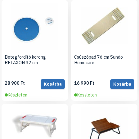
Betegfordító korong
Csúszópad 76 cm Sundo
RELAXON 32 cm
Homecare
28 900 Ft
16 990 Ft
Kosárba
Kosárba
Készleten
Készleten