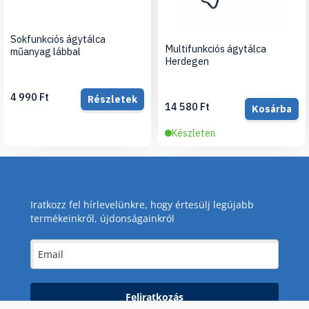
Sokfunkciós ágytálca
Multifunkciós ágytálca
műanyag lábbal
Herdegen
4 990 Ft
Részletek
14 580 Ft
Kosárba
Készleten
Iratkozz fel hírlevelünkre, hogy értesülj legújabb
termékeinkről, újdonságainkról
Feliratkozás