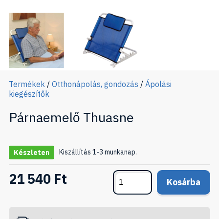
Termékek
/
Otthonápolás, gondozás
/
Ápolási
kiegészítők
Párnaemelő Thuasne
Kiszállítás 1-3 munkanap.
Készleten
21 540 Ft
Kosárba