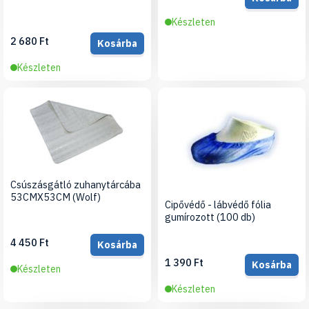
Készleten
2 680 Ft
Kosárba
Készleten
Csúszásgátló zuhanytárcába
53CMX53CM (Wolf)
Cipővédő - lábvédő fólia
gumírozott (100 db)
4 450 Ft
Kosárba
1 390 Ft
Kosárba
Készleten
Készleten