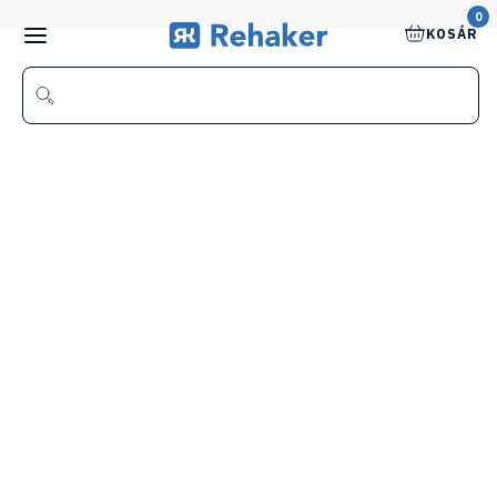
0
KOSÁR